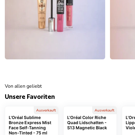
Von allen geliebt
Unsere Favoriten
Ausverkauft
Ausverkauft
L'Oréal Sublime
L'Oréal Color Riche
L'Oré
Bronze Express Mist
Quad Lidschatten -
Lipp
Make-up
Face Self-Tanning
S13 Magnetic Black
Viole
Non-Tinted - 75 ml