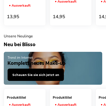
Ausverkauft
A
Ausverkauft
Regulärer Preis
Regulärer Preis
Reg
13,95
14,95
14,
Unsere Neulinge
Neu bei Blisso
Trend im Internet
Komplett neues Make-up
Schauen Sie sie sich jetzt an
Produkttitel
Produkttitel
Prod
Ausverkauft
Ausverkauft
A