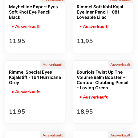
Maybelline Expert Eyes
Rimmel Soft Kohl Kajal
Soft Khol Eye Pencil -
Eyeliner Pencil - 081
Black
Loveable Lilac
Ausverkauft
Ausverkauft
Regulärer Preis
Regulärer Preis
11,95
11,95
Ausverkauft
Ausverkauft
Rimmel Special Eyes
Bourjois Twist Up The
Kajalstift - 164 Hurricane
Volume Balm Booster +
Grey
Contour Clubbing Pencil
- Loving Green
Ausverkauft
Ausverkauft
Regulärer Preis
Regulärer Preis
11,95
18,95
Ausverkauft
Ausverkauft