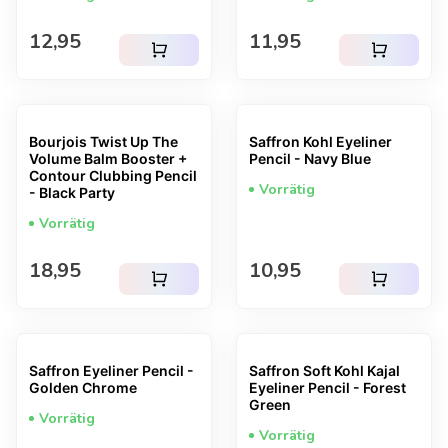
Regulärer Preis
Regulärer Preis
12,95
11,95
shopping_cart
shopping_cart
Bourjois Twist Up The
Saffron Kohl Eyeliner
Volume Balm Booster +
Pencil - Navy Blue
Contour Clubbing Pencil
Vorrätig
- Black Party
Vorrätig
Regulärer Preis
Regulärer Preis
18,95
10,95
shopping_cart
shopping_cart
Saffron Eyeliner Pencil -
Saffron Soft Kohl Kajal
Golden Chrome
Eyeliner Pencil - Forest
Green
Vorrätig
Vorrätig