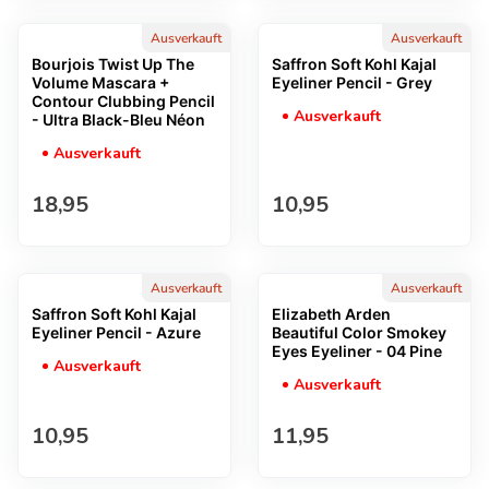
Ausverkauft
Ausverkauft
Bourjois Twist Up The
Saffron Soft Kohl Kajal
Volume Mascara +
Eyeliner Pencil - Grey
Contour Clubbing Pencil
Ausverkauft
- Ultra Black-Bleu Néon
Ausverkauft
Regulärer Preis
Regulärer Preis
18,95
10,95
Ausverkauft
Ausverkauft
Saffron Soft Kohl Kajal
Elizabeth Arden
Eyeliner Pencil - Azure
Beautiful Color Smokey
Eyes Eyeliner - 04 Pine
Ausverkauft
Ausverkauft
Regulärer Preis
Regulärer Preis
10,95
11,95