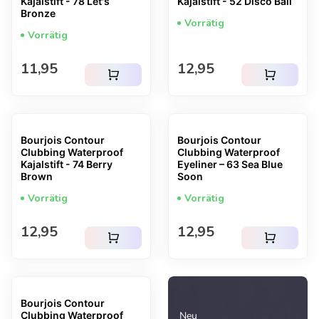
Kajalstift - 78 Let's
Kajalstift - 52 Disco Ball
Bronze
Vorrätig
Vorrätig
Regulärer Preis
Regulärer Preis
11,95
12,95
shopping_cart
shopping_cart
Bourjois Contour
Bourjois Contour
Clubbing Waterproof
Clubbing Waterproof
Kajalstift - 74 Berry
Eyeliner – 63 Sea Blue
Brown
Soon
Vorrätig
Vorrätig
Regulärer Preis
Regulärer Preis
12,95
12,95
shopping_cart
shopping_cart
Bourjois Contour
Clubbing Waterproof
Neu