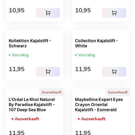
Regulärer Preis
Regulärer Preis
10,95
10,95
shopping_cart
shopping_cart
Kollektion Kajalstift -
Collection Kajalstift -
Schwarz
White
Vorrätig
Vorrätig
Regulärer Preis
Regulärer Preis
11,95
11,95
shopping_cart
shopping_cart
Ausverkauft
Ausverkauft
L'Oréal Le Khol Naturel
Maybelline Expert Eyes
By Paradise Kajalstift -
Crayon Oriental
107 Deep Sea Blue
Kajalstift - Esmerald
Ausverkauft
Ausverkauft
Regulärer Preis
Regulärer Preis
11,95
11,95