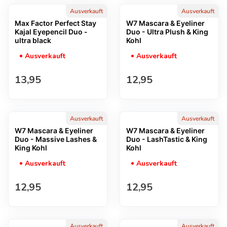
Ausverkauft
Ausverkauft
Max Factor Perfect Stay
W7 Mascara & Eyeliner
Kajal Eyepencil Duo -
Duo - Ultra Plush & King
ultra black
Kohl
Ausverkauft
Ausverkauft
Regulärer Preis
Regulärer Preis
13,95
12,95
Ausverkauft
Ausverkauft
W7 Mascara & Eyeliner
W7 Mascara & Eyeliner
Duo - Massive Lashes &
Duo - LashTastic & King
King Kohl
Kohl
Ausverkauft
Ausverkauft
Regulärer Preis
Regulärer Preis
12,95
12,95
Ausverkauft
Ausverkauft