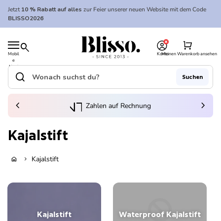
Zum Inhalt springen
Jetzt
10 % Rabatt auf alles
zur Feier unserer neuen Website mit dem Code
BLISSO2026
0
Startseite
shopping_cart
search
Mobil
Konto
Meinen Warenkorb ansehen
e
Startseite
Navi
gatio
search
Suchen
n
Suche"
(Link öffnet in neuem Tab/Fenster)
to_kontostand_wallet
chevron_left
eink
chevron_right
Zahlen auf Rechnung
Kajalstift
Kajalstift
home
chevron_right
Kajalstift
Waterproof Kajalstift