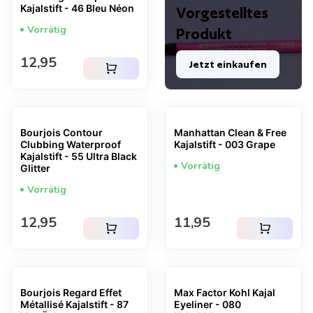
Kajalstift - 46 Bleu Néon
Vorgestelltes
Vorrätig
Produkt
Regulärer Preis
12,95
Jetzt einkaufen
shopping_cart
Bourjois Contour
Manhattan Clean & Free
Clubbing Waterproof
Kajalstift - 003 Grape
Kajalstift - 55 Ultra Black
Vorrätig
Glitter
Vorrätig
Regulärer Preis
Regulärer Preis
12,95
11,95
shopping_cart
shopping_cart
Bourjois Regard Effet
Max Factor Kohl Kajal
Métallisé Kajalstift - 87
Eyeliner - 080