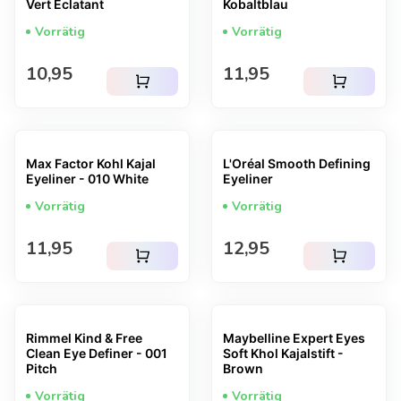
Vert Ëclatant
Kobaltblau
Vorrätig
Vorrätig
Regulärer Preis
Regulärer Preis
10,95
11,95
shopping_cart
shopping_cart
Max Factor Kohl Kajal
L'Oréal Smooth Defining
Eyeliner - 010 White
Eyeliner
Vorrätig
Vorrätig
Regulärer Preis
Regulärer Preis
11,95
12,95
shopping_cart
shopping_cart
Rimmel Kind & Free
Maybelline Expert Eyes
Clean Eye Definer - 001
Soft Khol Kajalstift -
Pitch
Brown
Vorrätig
Vorrätig