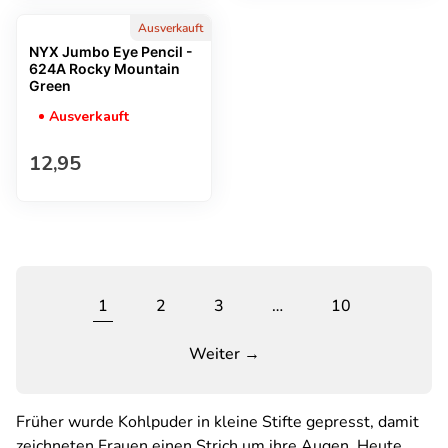
Ausverkauft
NYX Jumbo Eye Pencil -
624A Rocky Mountain
Green
Ausverkauft
Regulärer Preis
12,95
1
2
3
…
10
Weiter →
Früher wurde Kohlpuder in kleine Stifte gepresst, damit
zeichneten Frauen einen Strich um ihre Augen. Heute