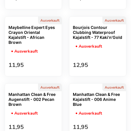
Ausverkauft
Ausverkauft
Maybelline Expert Eyes
Bourjois Contour
Crayon Oriental
Clubbing Waterproof
Kajalstift - African
Kajalstift - 77 Kaki'n'Gold
Brown
Ausverkauft
Ausverkauft
Regulärer Preis
Regulärer Preis
11,95
12,95
Ausverkauft
Ausverkauft
Manhattan Clean & Free
Manhattan Clean & Free
Augenstift - 002 Pecan
Kajalstift - 006 Anime
Brown
Blue
Ausverkauft
Ausverkauft
Regulärer Preis
Regulärer Preis
11,95
11,95