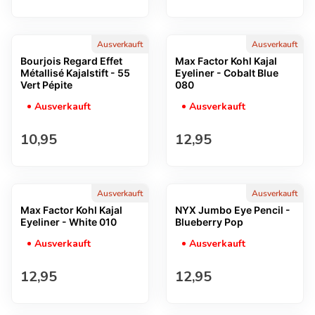
Ausverkauft
Ausverkauft
Bourjois Regard Effet
Max Factor Kohl Kajal
Métallisé Kajalstift - 55
Eyeliner - Cobalt Blue
Vert Pépite
080
Ausverkauft
Ausverkauft
Regulärer Preis
Regulärer Preis
10,95
12,95
Ausverkauft
Ausverkauft
Max Factor Kohl Kajal
NYX Jumbo Eye Pencil -
Eyeliner - White 010
Blueberry Pop
Ausverkauft
Ausverkauft
Regulärer Preis
Regulärer Preis
12,95
12,95