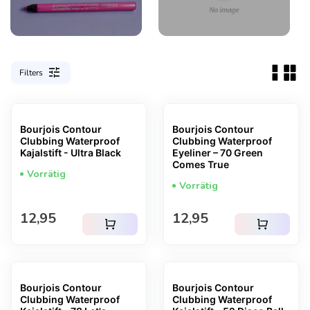
tune
Filters
Bourjois Contour
Bourjois Contour
Clubbing Waterproof
Clubbing Waterproof
Kajalstift - Ultra Black
Eyeliner – 70 Green
Comes True
Vorrätig
Vorrätig
Regulärer Preis
Regulärer Preis
12,95
12,95
shopping_cart
shopping_cart
Bourjois Contour
Bourjois Contour
Clubbing Waterproof
Clubbing Waterproof