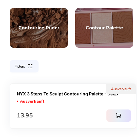
Contouring Puder
Contour Palette
tune
Filters
Ausverkauft
NYX 3 Steps To Sculpt Contouring Palette - Deep
Ausverkauft
Regulärer Preis
13,95
shopping_cart