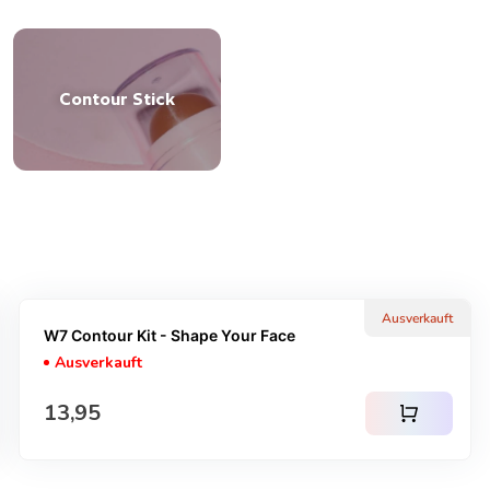
Contour Stick
Ausverkauft
W7 Contour Kit - Shape Your Face
Ausverkauft
Regulärer Preis
13,95
shopping_cart