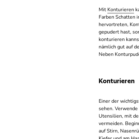
Mit
Konturieren
ka
Farben Schatten i
hervortreten, Kon
gepudert hast, so
konturieren kanns
nämlich gut auf d
Neben Konturpude
Konturieren
Einer der wichtig
sehen. Verwende
Utensilien, mit d
vermeiden. Beginn
auf Stirn, Nasen
Kiefer und am Haa