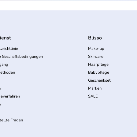
ienst
Blisso
zrichtlinie
Make-up
e Geschäftsbedingungen
Skincare
rgang
Haarpflege
ethoden
Babypflege
Geschenkset
n
Marken
everfahren
SALE
o
tellte Fragen