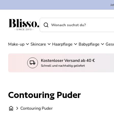
Zum Inhalt springen
n
Je
K
W
o
ar
search
shopping_cart
Startseite
n
en
Startseite
search
t
ko
Suche"
o
rb
an
expand_more
expand_more
expand_more
expand_more
Make-up
Skincare
Haarpflege
Babypflege
Ges
se
he
n
Kostenloser Versand ab 40 €
local_shipping
konto_
Schnell und nachhaltig geliefert
Contouring Puder
home
chevron_right
Contouring Puder