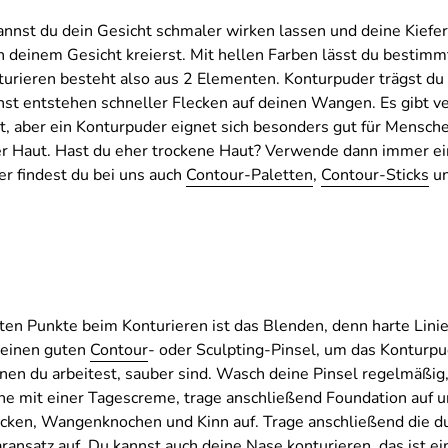
nnst du dein Gesicht schmaler wirken lassen und deine Kieferl
n deinem Gesicht kreierst. Mit hellen Farben lässt du bestim
turieren besteht also aus 2 Elementen. Konturpuder trägst d
nst entstehen schneller Flecken auf deinen Wangen. Es gibt v
t, aber ein Konturpuder eignet sich besonders gut für Mensche
er Haut. Hast du eher trockene Haut? Verwende dann immer ein
r findest du bei uns auch
Contour-Paletten
,
Contour-Sticks
u
sten Punkte beim Konturieren ist das Blenden, denn harte Linie
 einen guten
Contour
- oder Sculpting-Pinsel, um das Konturpu
enen du arbeitest, sauber sind. Wasch deine Pinsel regelmäßi
e mit einer Tagescreme, trage anschließend Foundation auf un
rücken, Wangenknochen und Kinn auf. Trage anschließend die 
ransatz auf. Du kannst auch deine Nase konturieren, das ist e