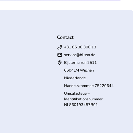
Contact
+31 85 30 300 13
service@blisso.de
Bijsterhuizen 2511
6604LM Wijchen
Niederlande
Handelskammer: 75220644
Umsatzsteuer-
Identifikationsnummer:
NL860193457B01