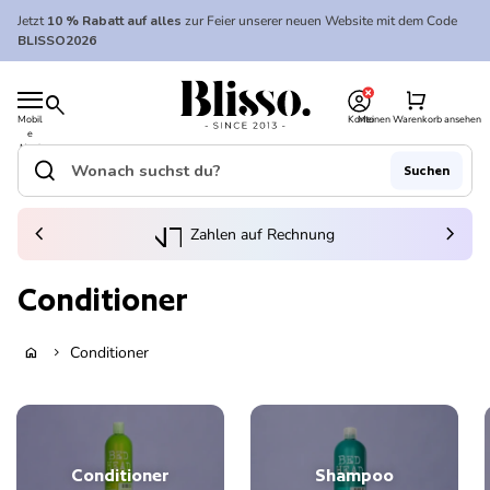
Zum Inhalt springen
Jetzt
10 % Rabatt auf alles
zur Feier unserer neuen Website mit dem Code
BLISSO2026
0
Startseite
shopping_cart
search
Mobil
Konto
Meinen Warenkorb ansehen
e
Startseite
Navi
gatio
search
Suchen
n
Suche"
(Link öffnet in neuem Tab/Fenster)
to_kontostand_wallet
chevron_left
eink
chevron_right
Zahlen auf Rechnung
Conditioner
Conditioner
home
chevron_right
Conditioner
Shampoo