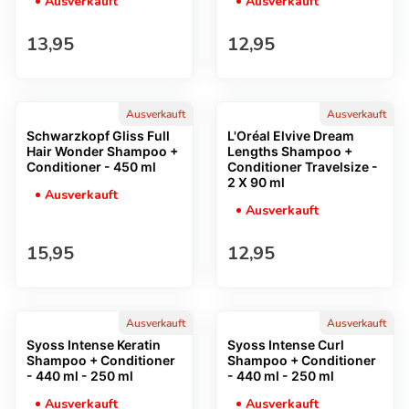
Ausverkauft
Ausverkauft
Regulärer Preis
Regulärer Preis
13,95
12,95
Ausverkauft
Ausverkauft
Schwarzkopf Gliss Full
L'Oréal Elvive Dream
Hair Wonder Shampoo +
Lengths Shampoo +
Conditioner - 450 ml
Conditioner Travelsize -
2 X 90 ml
Ausverkauft
Ausverkauft
Regulärer Preis
Regulärer Preis
15,95
12,95
Ausverkauft
Ausverkauft
Syoss Intense Keratin
Syoss Intense Curl
Shampoo + Conditioner
Shampoo + Conditioner
- 440 ml - 250 ml
- 440 ml - 250 ml
Ausverkauft
Ausverkauft