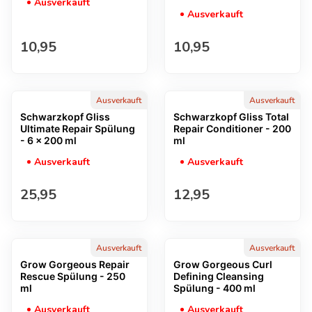
Ausverkauft
Ausverkauft
Regulärer Preis
Regulärer Preis
10,95
10,95
Ausverkauft
Ausverkauft
Schwarzkopf Gliss
Schwarzkopf Gliss Total
Ultimate Repair Spülung
Repair Conditioner - 200
- 6 x 200 ml
ml
Ausverkauft
Ausverkauft
Regulärer Preis
Regulärer Preis
25,95
12,95
Ausverkauft
Ausverkauft
Grow Gorgeous Repair
Grow Gorgeous Curl
Rescue Spülung - 250
Defining Cleansing
ml
Spülung - 400 ml
Ausverkauft
Ausverkauft