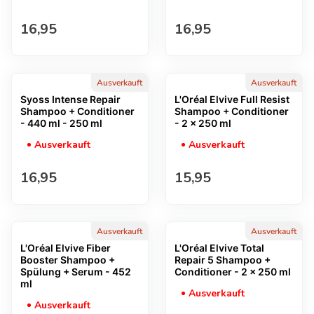
Regulärer Preis
Regulärer Preis
16,95
16,95
Ausverkauft
Ausverkauft
Syoss Intense Repair
L'Oréal Elvive Full Resist
Shampoo + Conditioner
Shampoo + Conditioner
- 440 ml - 250 ml
- 2 x 250 ml
Ausverkauft
Ausverkauft
Regulärer Preis
Regulärer Preis
16,95
15,95
Ausverkauft
Ausverkauft
L'Oréal Elvive Fiber
L'Oréal Elvive Total
Booster Shampoo +
Repair 5 Shampoo +
Spülung + Serum - 452
Conditioner - 2 x 250 ml
ml
Ausverkauft
Ausverkauft