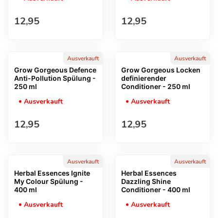
Regulärer Preis
Regulärer Preis
12,95
12,95
Ausverkauft
Ausverkauft
Grow Gorgeous Defence
Grow Gorgeous Locken
Anti-Pollution Spülung -
definierender
250 ml
Conditioner - 250 ml
Ausverkauft
Ausverkauft
Regulärer Preis
Regulärer Preis
12,95
12,95
Ausverkauft
Ausverkauft
Herbal Essences Ignite
Herbal Essences
My Colour Spülung -
Dazzling Shine
400 ml
Conditioner - 400 ml
Ausverkauft
Ausverkauft