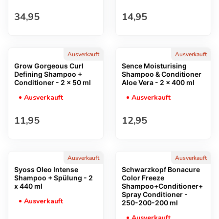
Regulärer Preis
Regulärer Preis
34,95
14,95
Ausverkauft
Ausverkauft
Grow Gorgeous Curl
Sence Moisturising
Defining Shampoo +
Shampoo & Conditioner
Conditioner - 2 x 50 ml
Aloe Vera - 2 x 400 ml
Ausverkauft
Ausverkauft
Regulärer Preis
Regulärer Preis
11,95
12,95
Ausverkauft
Ausverkauft
Syoss Oleo Intense
Schwarzkopf Bonacure
Shampoo + Spülung - 2
Color Freeze
x 440 ml
Shampoo+Conditioner+
Spray Conditioner -
Ausverkauft
250-200-200 ml
Ausverkauft