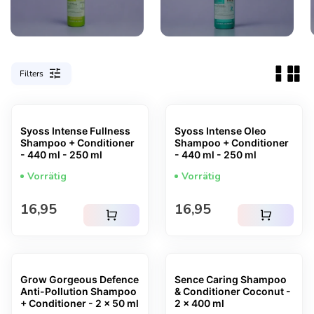
tune
Filters
Syoss Intense Fullness
Syoss Intense Oleo
Shampoo + Conditioner
Shampoo + Conditioner
- 440 ml - 250 ml
- 440 ml - 250 ml
Vorrätig
Vorrätig
Regulärer Preis
Regulärer Preis
16,95
16,95
shopping_cart
shopping_cart
Grow Gorgeous Defence
Sence Caring Shampoo
Anti-Pollution Shampoo
& Conditioner Coconut -
+ Conditioner - 2 x 50 ml
2 x 400 ml