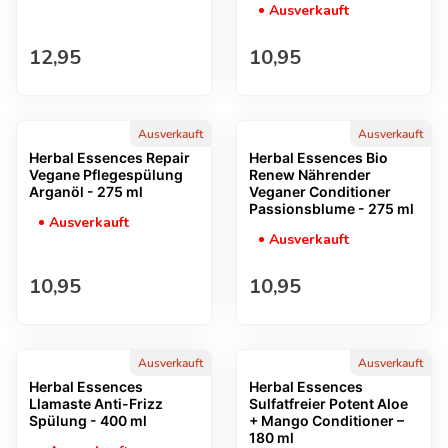
Ausverkauft
Regulärer Preis
Regulärer Preis
12,95
10,95
Ausverkauft
Ausverkauft
Herbal Essences Repair
Herbal Essences Bio
Vegane Pflegespülung
Renew Nährender
Arganöl - 275 ml
Veganer Conditioner
Passionsblume - 275 ml
Ausverkauft
Ausverkauft
Regulärer Preis
Regulärer Preis
10,95
10,95
Ausverkauft
Ausverkauft
Herbal Essences
Herbal Essences
Llamaste Anti-Frizz
Sulfatfreier Potent Aloe
Spülung - 400 ml
+ Mango Conditioner –
180 ml