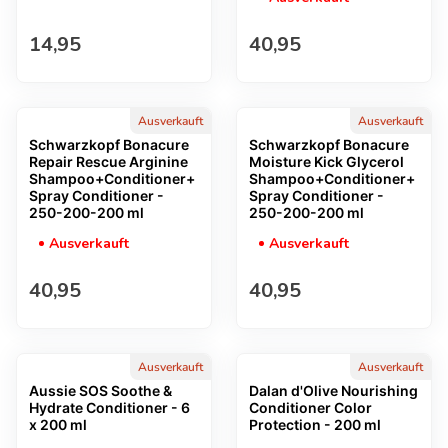
Regulärer Preis
Regulärer Preis
14,95
40,95
Ausverkauft
Ausverkauft
Schwarzkopf Bonacure
Schwarzkopf Bonacure
Repair Rescue Arginine
Moisture Kick Glycerol
Shampoo+Conditioner+
Shampoo+Conditioner+
Spray Conditioner -
Spray Conditioner -
250-200-200 ml
250-200-200 ml
Ausverkauft
Ausverkauft
Regulärer Preis
Regulärer Preis
40,95
40,95
Ausverkauft
Ausverkauft
Aussie SOS Soothe &
Dalan d'Olive Nourishing
Hydrate Conditioner - 6
Conditioner Color
x 200 ml
Protection - 200 ml