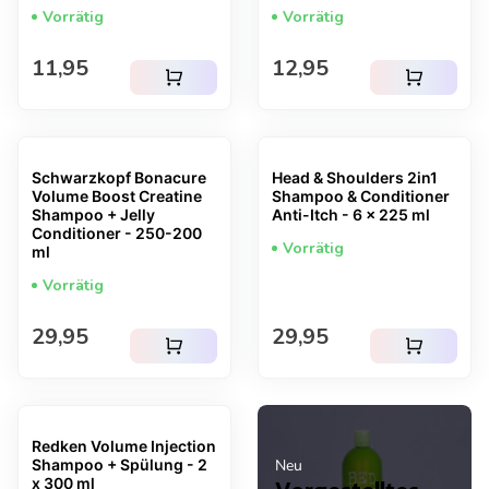
Vorrätig
Vorrätig
Regulärer Preis
Regulärer Preis
11,95
12,95
shopping_cart
shopping_cart
Schwarzkopf Bonacure
Head & Shoulders 2in1
Volume Boost Creatine
Shampoo & Conditioner
Shampoo + Jelly
Anti-Itch - 6 x 225 ml
Conditioner - 250-200
Vorrätig
ml
Vorrätig
Regulärer Preis
Regulärer Preis
29,95
29,95
shopping_cart
shopping_cart
Redken Volume Injection
Shampoo + Spülung - 2
Neu
x 300 ml