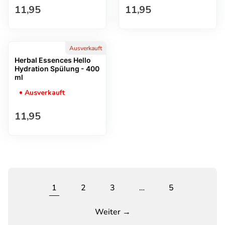
Regulärer Preis
Regulärer Preis
11,95
11,95
Ausverkauft
Herbal Essences Hello
Hydration Spülung - 400
ml
Ausverkauft
Regulärer Preis
11,95
1
2
3
…
5
Weiter →