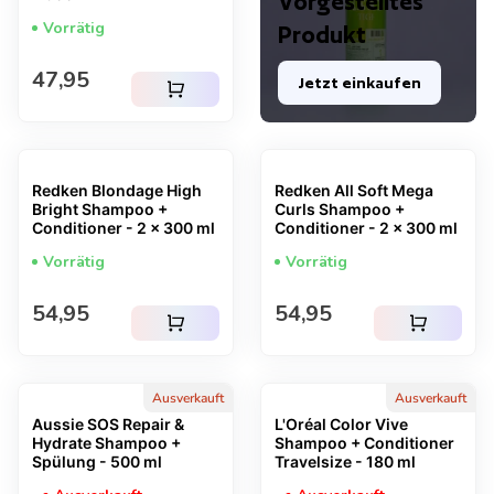
Vorgestelltes
Vorrätig
Produkt
Regulärer Preis
47,95
Jetzt einkaufen
shopping_cart
Redken Blondage High
Redken All Soft Mega
Bright Shampoo +
Curls Shampoo +
Conditioner - 2 x 300 ml
Conditioner - 2 x 300 ml
Vorrätig
Vorrätig
Regulärer Preis
Regulärer Preis
54,95
54,95
shopping_cart
shopping_cart
Ausverkauft
Ausverkauft
Aussie SOS Repair &
L'Oréal Color Vive
Hydrate Shampoo +
Shampoo + Conditioner
Spülung - 500 ml
Travelsize - 180 ml