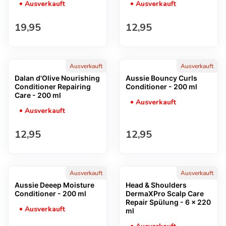
Ausverkauft
Ausverkauft
Regulärer Preis
Regulärer Preis
19,95
12,95
Ausverkauft
Ausverkauft
Dalan d'Olive Nourishing
Aussie Bouncy Curls
Conditioner Repairing
Conditioner - 200 ml
Care - 200 ml
Ausverkauft
Ausverkauft
Regulärer Preis
Regulärer Preis
12,95
12,95
Ausverkauft
Ausverkauft
Aussie Deeep Moisture
Head & Shoulders
Conditioner - 200 ml
DermaXPro Scalp Care
Repair Spülung - 6 x 220
Ausverkauft
ml