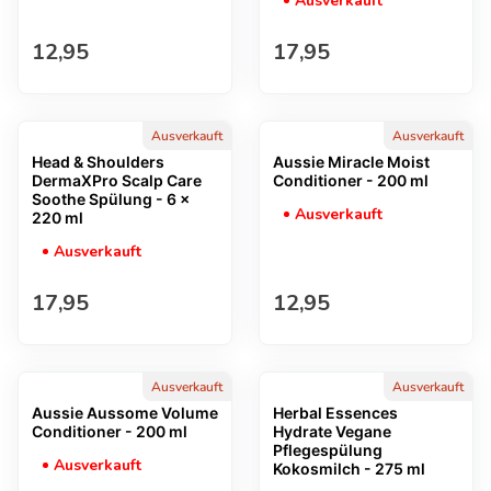
Ausverkauft
Regulärer Preis
Regulärer Preis
12,95
17,95
Ausverkauft
Ausverkauft
Head & Shoulders
Aussie Miracle Moist
DermaXPro Scalp Care
Conditioner - 200 ml
Soothe Spülung - 6 x
Ausverkauft
220 ml
Ausverkauft
Regulärer Preis
Regulärer Preis
17,95
12,95
Ausverkauft
Ausverkauft
Aussie Aussome Volume
Herbal Essences
Conditioner - 200 ml
Hydrate Vegane
Pflegespülung
Ausverkauft
Kokosmilch - 275 ml