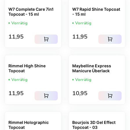
W7 Complete Care 7in1
W7 Rapid Shine Topcoat
Topcoat - 15 ml
- 15 ml
Vorrätig
Vorrätig
Regulärer Preis
Regulärer Preis
11,95
11,95
shopping_cart
shopping_cart
Rimmel High Shine
Maybelline Express
Topcoat
Manicure Überlack
Vorrätig
Vorrätig
Regulärer Preis
Regulärer Preis
11,95
10,95
shopping_cart
shopping_cart
Rimmel Holographic
Bourjois 3D Gel Effect
Topcoat
Topcoat - 03