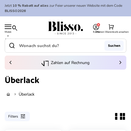
Zum Inhalt springen
Jetzt
10 % Rabatt auf alles
zur Feier unserer neuen Website mit dem Code
BLISSO2026
0
Startseite
shopping_cart
search
Mobil
Konto
Meinen Warenkorb ansehen
e
Startseite
Navi
gatio
search
Suchen
n
Suche"
(Link öffnet in neuem Tab/Fenster)
to_kontostand_wallet
chevron_left
eink
chevron_right
Zahlen auf Rechnung
Überlack
Überlack
home
chevron_right
tune
Filters