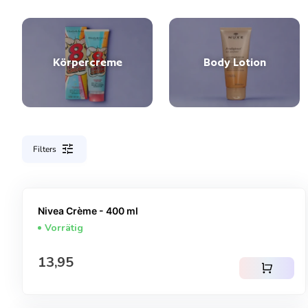
Körpercreme
Body Lotion
tune
Filters
Nivea Crème - 400 ml
Vorrätig
Regulärer Preis
13,95
shopping_cart