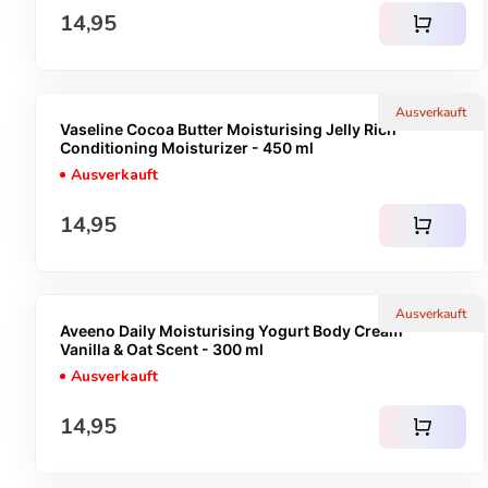
Regulärer Preis
14,95
shopping_cart
Ausverkauft
Vaseline Cocoa Butter Moisturising Jelly Rich
Conditioning Moisturizer - 450 ml
Ausverkauft
Regulärer Preis
14,95
shopping_cart
Ausverkauft
Aveeno Daily Moisturising Yogurt Body Cream -
Vanilla & Oat Scent - 300 ml
Ausverkauft
Regulärer Preis
14,95
shopping_cart