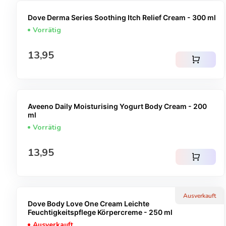
Dove Derma Series Soothing Itch Relief Cream - 300 ml
Vorrätig
Regulärer Preis
13,95
shopping_cart
Aveeno Daily Moisturising Yogurt Body Cream - 200
ml
Vorrätig
Regulärer Preis
13,95
shopping_cart
Ausverkauft
Dove Body Love One Cream Leichte
Feuchtigkeitspflege Körpercreme - 250 ml
Ausverkauft