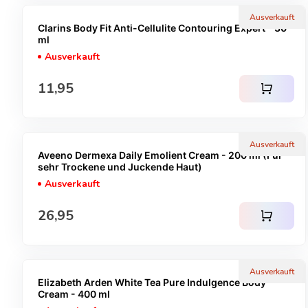
Ausverkauft
Clarins Body Fit Anti-Cellulite Contouring Expert - 30
ml
Ausverkauft
Regulärer Preis
11,95
shopping_cart
Ausverkauft
Aveeno Dermexa Daily Emolient Cream - 200 ml (Für
sehr Trockene und Juckende Haut)
Ausverkauft
Regulärer Preis
26,95
shopping_cart
Ausverkauft
Elizabeth Arden White Tea Pure Indulgence Body
Cream - 400 ml