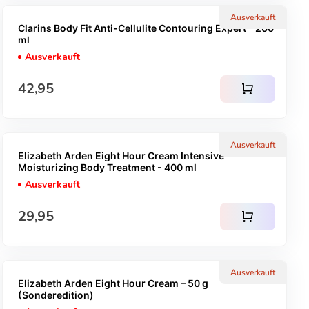
Ausverkauft
Clarins Body Fit Anti-Cellulite Contouring Expert - 200
ml
Ausverkauft
Regulärer Preis
42,95
shopping_cart
Ausverkauft
Elizabeth Arden Eight Hour Cream Intensive
Moisturizing Body Treatment - 400 ml
Ausverkauft
Regulärer Preis
29,95
shopping_cart
Ausverkauft
Elizabeth Arden Eight Hour Cream – 50 g
(Sonderedition)