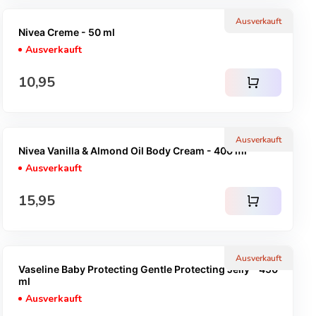
Ausverkauft
Nivea Creme - 50 ml
Ausverkauft
Regulärer Preis
10,95
shopping_cart
Ausverkauft
Nivea Vanilla & Almond Oil Body Cream - 400 ml
Ausverkauft
Regulärer Preis
15,95
shopping_cart
Ausverkauft
Vaseline Baby Protecting Gentle Protecting Jelly - 450
ml
Ausverkauft