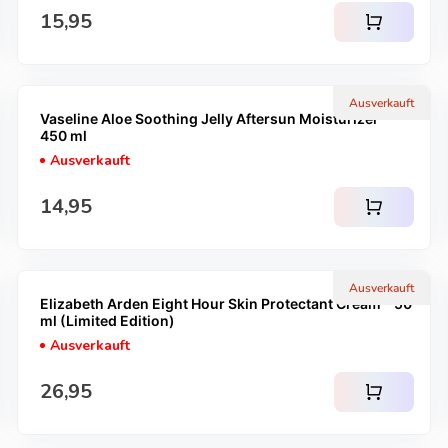
Regulärer Preis
15,95
shopping_cart
Ausverkauft
Vaseline Aloe Soothing Jelly Aftersun Moisturizer -
450 ml
Ausverkauft
Regulärer Preis
14,95
shopping_cart
Ausverkauft
Elizabeth Arden Eight Hour Skin Protectant Cream - 50
ml (Limited Edition)
Ausverkauft
Regulärer Preis
26,95
shopping_cart