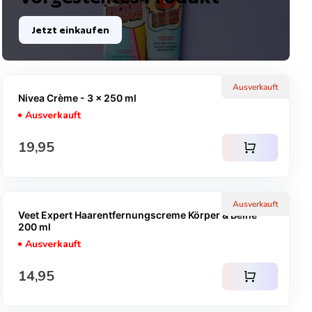
Jetzt einkaufen
Ausverkauft
Nivea Crème - 3 x 250 ml
Ausverkauft
Regulärer Preis
19,95
shopping_cart
Ausverkauft
Veet Expert Haarentfernungscreme Körper & Beine -
200 ml
Ausverkauft
Regulärer Preis
14,95
shopping_cart