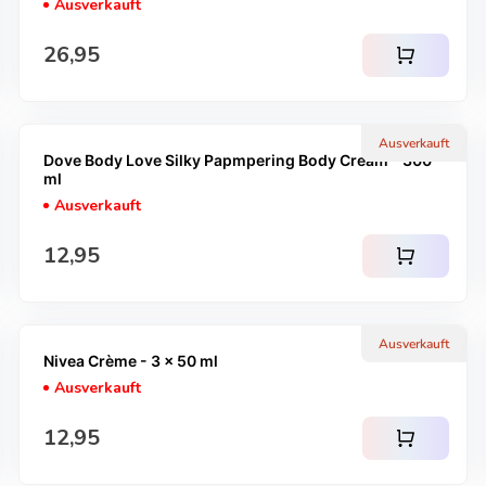
Ausverkauft
Regulärer Preis
26,95
shopping_cart
Ausverkauft
Dove Body Love Silky Papmpering Body Cream - 300
ml
Ausverkauft
Regulärer Preis
12,95
shopping_cart
Ausverkauft
Nivea Crème - 3 x 50 ml
Ausverkauft
Regulärer Preis
12,95
shopping_cart