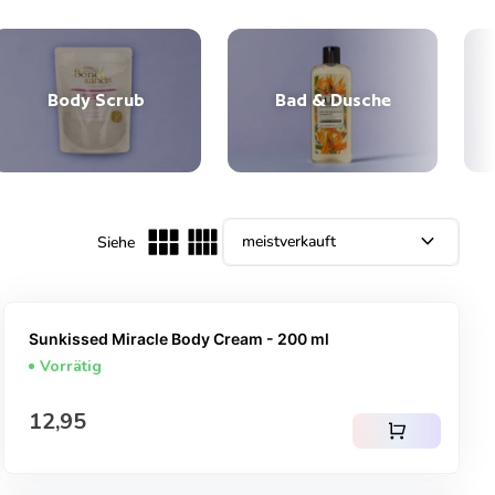
Body Scrub
Bad & Dusche
expand_more
Siehe
Sunkissed Miracle Body Cream - 200 ml
Vorrätig
Regulärer Preis
12,95
shopping_cart