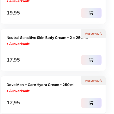
Ausverkauft
Regulärer Preis
19,95
shopping_cart
Ausverkauft
Neutral Sensitive Skin Body Cream - 2 x 250 ml
Ausverkauft
Regulärer Preis
17,95
shopping_cart
Ausverkauft
Dove Men + Care Hydra Cream - 250 ml
Ausverkauft
Regulärer Preis
12,95
shopping_cart