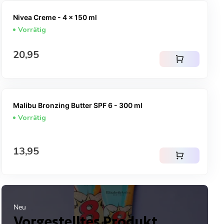
Nivea Creme - 4 x 150 ml
Vorrätig
Regulärer Preis
20,95
shopping_cart
Malibu Bronzing Butter SPF 6 - 300 ml
Vorrätig
Regulärer Preis
13,95
shopping_cart
Neu
Vorgestelltes Produkt