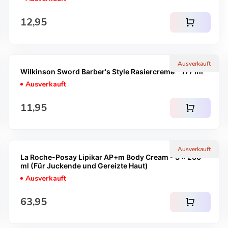
Regulärer Preis
12,95
shopping_cart
Ausverkauft
Wilkinson Sword Barber's Style Rasiercreme - 177 ml
Ausverkauft
Regulärer Preis
11,95
shopping_cart
Ausverkauft
La Roche-Posay Lipikar AP+m Body Cream - 3 x 200
ml (Für Juckende und Gereizte Haut)
Ausverkauft
Regulärer Preis
63,95
shopping_cart