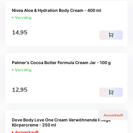
Nivea Aloe & Hydration Body Cream - 400 ml
Vorrätig
Regulärer Preis
14,95
shopping_cart
Palmer's Cocoa Butter Formula Cream Jar - 100 g
Vorrätig
Regulärer Preis
12,95
shopping_cart
Ausverkauft
Dove Body Love One Cream Verwöhnende Pflege
Körpercreme - 250 ml
Ausverkauft