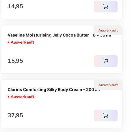
Regulärer Preis
14,95
shopping_cart
Ausverkauft
Vaseline Moisturising Jelly Cocoa Butter - 6 x 50 ml
Ausverkauft
Regulärer Preis
15,95
shopping_cart
Ausverkauft
Clarins Comforting Silky Body Cream - 200 ml
Ausverkauft
Regulärer Preis
37,95
shopping_cart