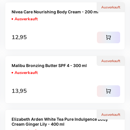
Ausverkauft
Nivea Care Nourishing Body Cream - 200 ml
Ausverkauft
Regulärer Preis
12,95
shopping_cart
Ausverkauft
Malibu Bronzing Butter SPF 4 - 300 ml
Ausverkauft
Regulärer Preis
13,95
shopping_cart
Ausverkauft
Elizabeth Arden White Tea Pure Indulgence Body
Cream Ginger Lily - 400 ml