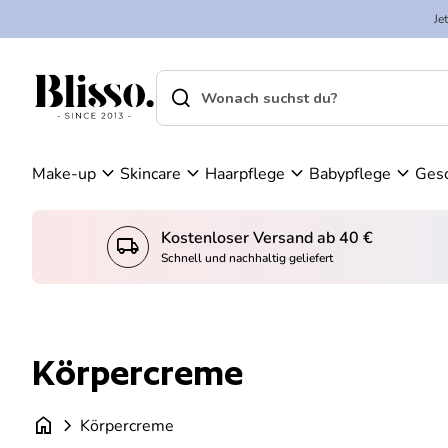
Zum Inhalt springen
n
Je
K
W
o
ar
search
shopping_cart
Startseite
n
en
Startseite
search
t
ko
Suche"
o
rb
an
expand_more
expand_more
expand_more
expand_more
Make-up
Skincare
Haarpflege
Babypflege
Ges
se
he
n
Kostenloser Versand ab 40 €
local_shipping
konto_
Schnell und nachhaltig geliefert
Körpercreme
home
chevron_right
Körpercreme