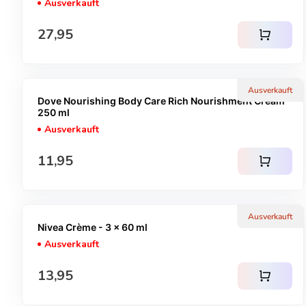
Ausverkauft
Regulärer Preis
27,95
shopping_cart
Ausverkauft
Dove Nourishing Body Care Rich Nourishment Cream -
250 ml
Ausverkauft
Regulärer Preis
11,95
shopping_cart
Ausverkauft
Nivea Crème - 3 x 60 ml
Ausverkauft
Regulärer Preis
13,95
shopping_cart