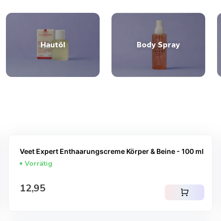
Hautöl
Body Spray
Veet Expert Enthaarungscreme Körper & Beine - 100 ml
Vorrätig
Regulärer Preis
12,95
shopping_cart