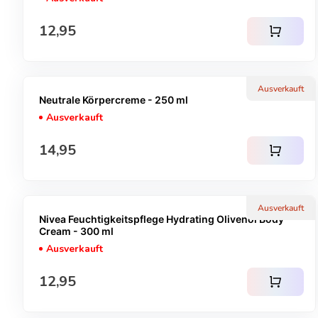
Regulärer Preis
12,95
shopping_cart
Ausverkauft
Neutrale Körpercreme - 250 ml
Ausverkauft
Regulärer Preis
14,95
shopping_cart
Ausverkauft
Nivea Feuchtigkeitspflege Hydrating Olivenöl Body
Cream - 300 ml
Ausverkauft
Regulärer Preis
12,95
shopping_cart