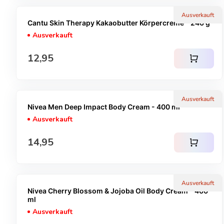
Ausverkauft
Cantu Skin Therapy Kakaobutter Körpercreme - 240 g
Ausverkauft
Regulärer Preis
12,95
shopping_cart
Ausverkauft
Nivea Men Deep Impact Body Cream - 400 ml
Ausverkauft
Regulärer Preis
14,95
shopping_cart
Ausverkauft
Nivea Cherry Blossom & Jojoba Oil Body Cream - 400
ml
Ausverkauft