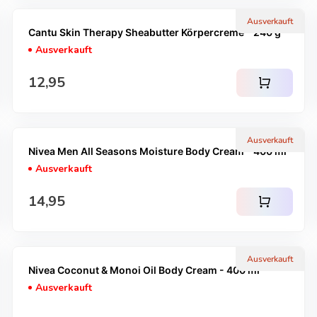
Ausverkauft
Cantu Skin Therapy Sheabutter Körpercreme - 240 g
Ausverkauft
Regulärer Preis
12,95
shopping_cart
Ausverkauft
Nivea Men All Seasons Moisture Body Cream - 400 ml
Ausverkauft
Regulärer Preis
14,95
shopping_cart
Ausverkauft
Nivea Coconut & Monoi Oil Body Cream - 400 ml
Ausverkauft