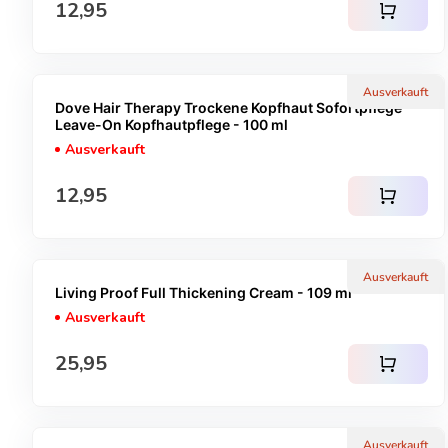
Regulärer Preis
12,95
shopping_cart
Ausverkauft
Dove Hair Therapy Trockene Kopfhaut Sofortpflege -
Leave-On Kopfhautpflege - 100 ml
Ausverkauft
Regulärer Preis
12,95
shopping_cart
Ausverkauft
Living Proof Full Thickening Cream - 109 ml
Ausverkauft
Regulärer Preis
25,95
shopping_cart
Ausverkauft