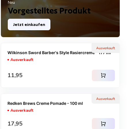
Neu
Vorgestelltes Produkt
Jetzt einkaufen
Ausverkauft
Wilkinson Sword Barber's Style Rasiercreme - 177 ml
Ausverkauft
Regulärer Preis
11,95
shopping_cart
Ausverkauft
Redken Brews Creme Pomade - 100 ml
Ausverkauft
Regulärer Preis
17,95
shopping_cart