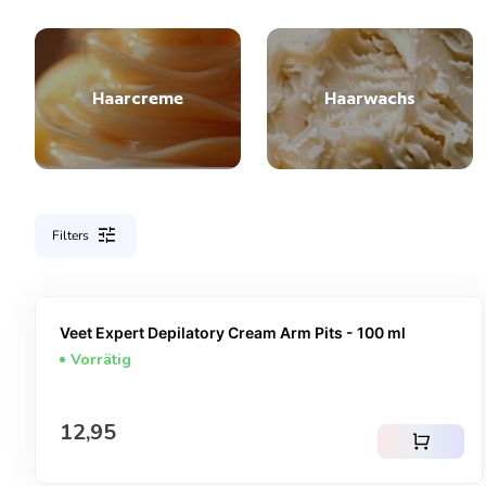
Haarcreme
Haarwachs
tune
Filters
Veet Expert Depilatory Cream Arm Pits - 100 ml
Vorrätig
Regulärer Preis
12,95
shopping_cart