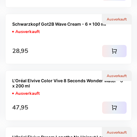
Ausverkauft
Schwarzkopf Got2B Wave Cream - 6 x 100 ml
Ausverkauft
Regulärer Preis
28,95
shopping_cart
Ausverkauft
L'Oréal Elvive Color Vive 8 Seconds Wonder Water - 6
x 200 ml
Ausverkauft
Regulärer Preis
47,95
shopping_cart
Ausverkauft