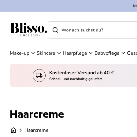
Zum Inhalt springen
n
Je
K
W
o
ar
search
shopping_cart
Startseite
n
en
Startseite
search
t
ko
Suche"
o
rb
an
expand_more
expand_more
expand_more
expand_more
Make-up
Skincare
Haarpflege
Babypflege
Ges
se
he
n
Kostenloser Versand ab 40 €
local_shipping
konto_
Schnell und nachhaltig geliefert
Haarcreme
home
chevron_right
Haarcreme