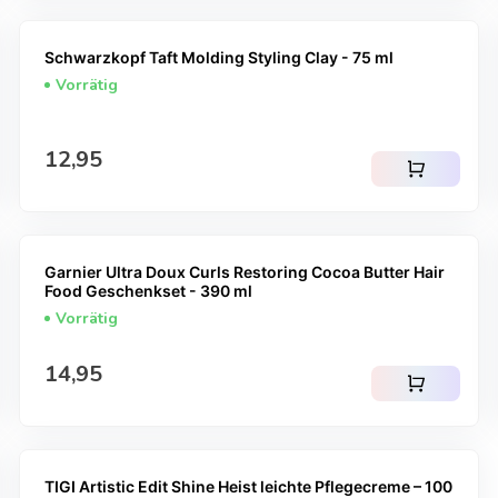
Schwarzkopf Taft Molding Styling Clay - 75 ml
Vorrätig
Regulärer Preis
12,95
shopping_cart
Garnier Ultra Doux Curls Restoring Cocoa Butter Hair
Food Geschenkset - 390 ml
Vorrätig
Regulärer Preis
14,95
shopping_cart
TIGI Artistic Edit Shine Heist leichte Pflegecreme – 100