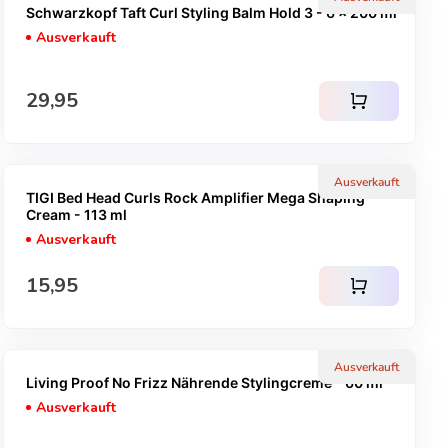
Schwarzkopf Taft Curl Styling Balm Hold 3 - 6 x 200 ml
Ausverkauft
Regulärer Preis
29,95
shopping_cart
Ausverkauft
TIGI Bed Head Curls Rock Amplifier Mega Shaping
Cream - 113 ml
Ausverkauft
Regulärer Preis
15,95
shopping_cart
Ausverkauft
Living Proof No Frizz Nährende Stylingcreme - 60 ml
Ausverkauft