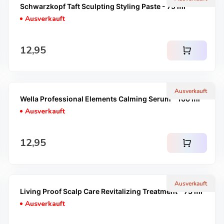
Schwarzkopf Taft Sculpting Styling Paste - 75 ml
Ausverkauft
Regulärer Preis
12,95
shopping_cart
Ausverkauft
Wella Professional Elements Calming Serum - 100 ml
Ausverkauft
Regulärer Preis
12,95
shopping_cart
Ausverkauft
Living Proof Scalp Care Revitalizing Treatment - 73 ml
Ausverkauft