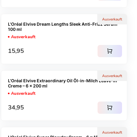
Ausverkauft
L'Oréal Elvive Dream Lengths Sleek Anti-Frizz Serum -
100 ml
Ausverkauft
Regulärer Preis
15,95
shopping_cart
Ausverkauft
L'Oréal Elvive Extraordinary Oil Öl-in-Milch Leave-In
Creme – 6 x 200 ml
Ausverkauft
Regulärer Preis
34,95
shopping_cart
Ausverkauft