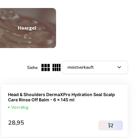
Haargel
expand_more
Siehe
Head & Shoulders DermaXPro Hydration Seal Scalp
Care Rinse Off Balm - 6 x 145 ml
Vorrätig
Regulärer Preis
28,95
shopping_cart