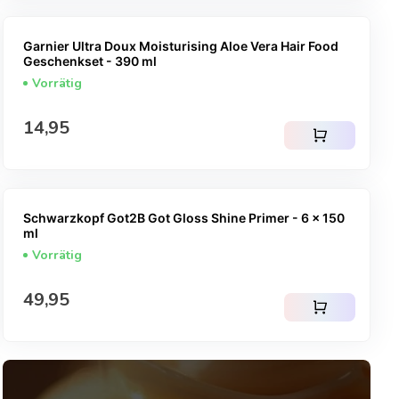
Garnier Ultra Doux Moisturising Aloe Vera Hair Food
Geschenkset - 390 ml
Vorrätig
Regulärer Preis
14,95
shopping_cart
Schwarzkopf Got2B Got Gloss Shine Primer - 6 x 150
ml
Vorrätig
Regulärer Preis
49,95
shopping_cart