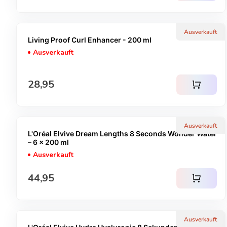
Ausverkauft
Living Proof Curl Enhancer - 200 ml
Ausverkauft
Regulärer Preis
28,95
shopping_cart
Ausverkauft
L'Oréal Elvive Dream Lengths 8 Seconds Wonder Water
– 6 x 200 ml
Ausverkauft
Regulärer Preis
44,95
shopping_cart
Ausverkauft