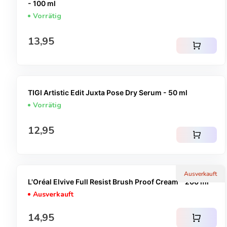
- 100 ml
Vorrätig
Regulärer Preis
13,95
shopping_cart
TIGI Artistic Edit Juxta Pose Dry Serum - 50 ml
Vorrätig
Regulärer Preis
12,95
shopping_cart
Ausverkauft
L'Oréal Elvive Full Resist Brush Proof Cream - 200 ml
Ausverkauft
Regulärer Preis
14,95
shopping_cart