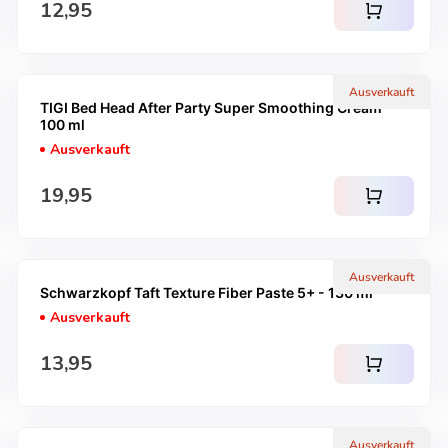
Regulärer Preis
12,95
shopping_cart
Ausverkauft
TIGI Bed Head After Party Super Smoothing Cream -
100 ml
Ausverkauft
Regulärer Preis
19,95
shopping_cart
Ausverkauft
Schwarzkopf Taft Texture Fiber Paste 5+ - 130 ml
Ausverkauft
Regulärer Preis
13,95
shopping_cart
Ausverkauft