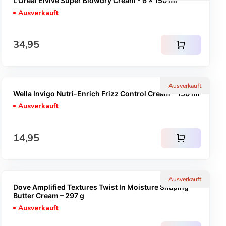
L'Oréal Elvive Super Blowdry Cream - 6 x 150 ml
Ausverkauft
Regulärer Preis
34,95
shopping_cart
Ausverkauft
Wella Invigo Nutri-Enrich Frizz Control Cream - 150 ml
Ausverkauft
Regulärer Preis
14,95
shopping_cart
Ausverkauft
Dove Amplified Textures Twist In Moisture Shaping
Butter Cream – 297 g
Ausverkauft