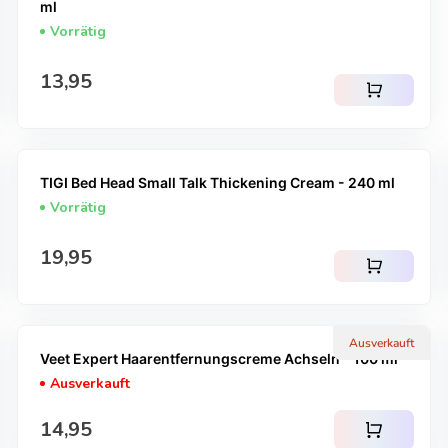
ml
Vorrätig
Regulärer Preis
13,95
shopping_cart
TIGI Bed Head Small Talk Thickening Cream - 240 ml
Vorrätig
Regulärer Preis
19,95
shopping_cart
Ausverkauft
Veet Expert Haarentfernungscreme Achseln – 100 ml
Ausverkauft
Regulärer Preis
14,95
shopping_cart