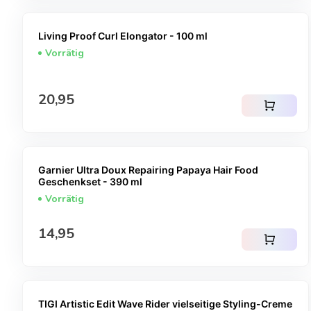
Living Proof Curl Elongator - 100 ml
Vorrätig
Regulärer Preis
20,95
shopping_cart
Garnier Ultra Doux Repairing Papaya Hair Food
Geschenkset - 390 ml
Vorrätig
Regulärer Preis
14,95
shopping_cart
TIGI Artistic Edit Wave Rider vielseitige Styling-Creme