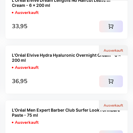
L'Oréal Elvive Dream Lengths No Haircut Leave In
Cream - 6 x 200 ml
Ausverkauft
Regulärer Preis
33,95
shopping_cart
Ausverkauft
L'Oréal Elvive Hydra Hyaluronic Overnight Cream - 6 x
200 ml
Ausverkauft
Regulärer Preis
36,95
shopping_cart
Ausverkauft
L'Oréal Men Expert Barber Club Surfer Look Formbare
Paste - 75 ml
Ausverkauft