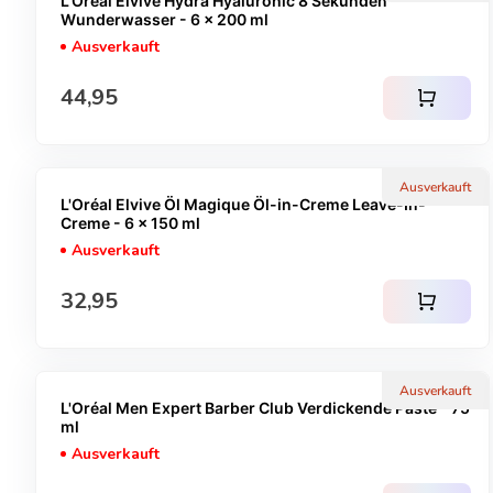
L'Oréal Elvive Hydra Hyaluronic 8 Sekunden
Wunderwasser - 6 x 200 ml
Ausverkauft
Regulärer Preis
44,95
shopping_cart
Ausverkauft
L'Oréal Elvive Öl Magique Öl-in-Creme Leave-In-
Creme - 6 x 150 ml
Ausverkauft
Regulärer Preis
32,95
shopping_cart
Ausverkauft
L'Oréal Men Expert Barber Club Verdickende Paste - 75
ml
Ausverkauft