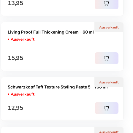
Regulärer Preis
13,95
shopping_cart
Ausverkauft
Living Proof Full Thickening Cream - 60 ml
Ausverkauft
Regulärer Preis
15,95
shopping_cart
Ausverkauft
Schwarzkopf Taft Texture Styling Paste 5 - 100 ml
Ausverkauft
Regulärer Preis
12,95
shopping_cart
Ausverkauft