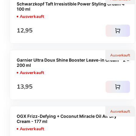
Schwarzkopf Taft Irresistible Power Styling Cream 4 -
100 ml
Ausverkauft
Regulärer Preis
12,95
shopping_cart
Ausverkauft
Garnier Ultra Doux Shine Booster Leave-in Cream - 2 x
200 ml
Ausverkauft
Regulärer Preis
13,95
shopping_cart
Ausverkauft
OGX Frizz-Defying + Coconut Miracle Oil Air Dry
Cream - 177 ml
Ausverkauft