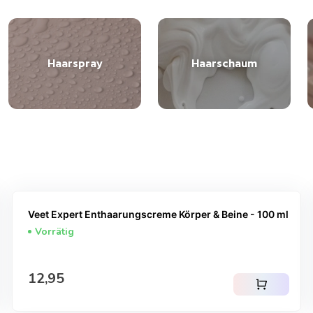
Haarspray
Haarschaum
Veet Expert Enthaarungscreme Körper & Beine - 100 ml
Vorrätig
Regulärer Preis
12,95
shopping_cart