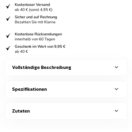
fiziert
Kostenloser Versand
ab 40 € (sonst 4,95 €)
fiziert
Sicher und auf Rechnung
Bezahlen Sie mit Klarna
fiziert
Kostenlose Rücksendungen
innerhalb von 60 Tagen
fiziert
Geschenk im Wert von 9,95 €
ab 40 €
expand_more
Vollständige Beschreibung
expand_more
Spezifikationen
expand_more
Zutaten