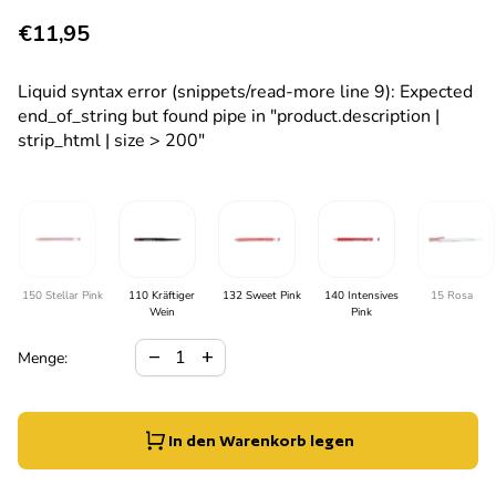
Regulärer Preis
€11,95
Liquid syntax error (snippets/read-more line 9): Expected
end_of_string but found pipe in "product.description |
strip_html | size > 200"
150 Stellar Pink
110 Kräftiger
132 Sweet Pink
140 Intensives
15 Rosa
Wein
Pink
Verringerung der Menge für
Menge erhöhen für
remove
add
Menge:
In den Warenkorb legen