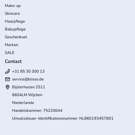
Make-up
Skincare
Haarpflege
Babypflege
Geschenkset
Marken
SALE
Contact
+31 85 30 300 13
service@blisso.de
Bijsterhuizen 2511
6604LM Wijchen
Niederlande
Handelskammer: 75220644
Umsatzsteuer-Identifikationsnummer: NL860193457B01