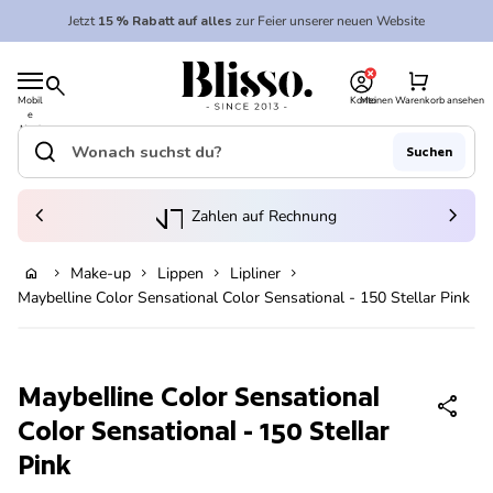
Zum Inhalt springen
Jetzt
15 % Rabatt auf alles
zur Feier unserer neuen Website
0
Startseite
shopping_cart
search
Mobil
Konto
Meinen Warenkorb ansehen
e
Startseite
Navi
gatio
search
Suchen
n
Suche"
(Link öffnet in neuem Tab/Fenster)
to_kontostand_wallet
chevron_left
eink
chevron_right
Zahlen auf Rechnung
Make-up
Lippen
Lipliner
home
chevron_right
chevron_right
chevron_right
chevron_right
In den Warenkorb legen
Maybelline Color Sensational Color Sensational - 150 Stellar Pink
Vergrößern
Maybelline Color Sensational
share
Color Sensational - 150 Stellar
Pink