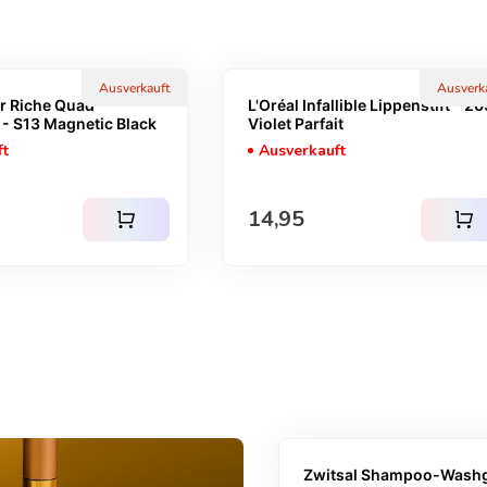
Ausverkauft
Ausverk
or Riche Quad
L'Oréal Infallible Lippenstift - 20
 - S13 Magnetic Black
Violet Parfait
ft
Ausverkauft
r Preis
Regulärer Preis
14,95
shopping_cart
shopping_cart
Zwitsal Shampoo-Washg