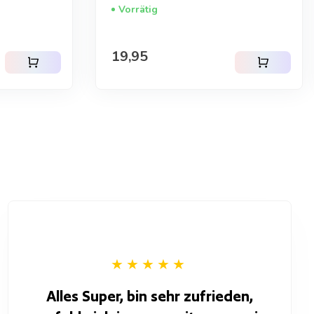
Vorrätig
Regulärer Preis
19,95
shopping_cart
shopping_cart
Alles Super, bin sehr zufrieden,