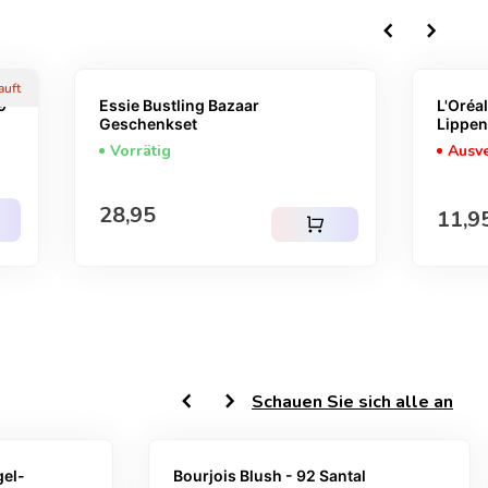
chevron_left
chevron_right
auft
9
Essie Bustling Bazaar
L'Oréa
Geschenkset
Lippen
Vorrätig
Ausve
Regulärer Preis
28,95
Regu
11,9
shopping_cart
chevron_left
chevron_right
Schauen Sie sich alle an
el-
Bourjois Blush - 92 Santal