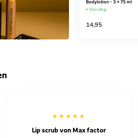
Bodylotion - 3 x 75 ml
Vorrätig
Regulärer Preis
14,95
en
Lip scrub von Max factor