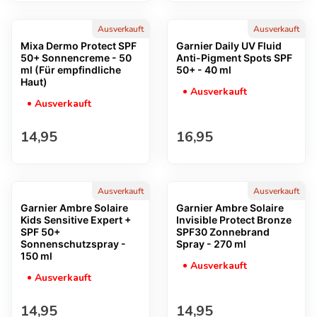
Ausverkauft
Ausverkauft
Mixa Dermo Protect SPF
Garnier Daily UV Fluid
50+ Sonnencreme - 50
Anti-Pigment Spots SPF
ml (Für empfindliche
50+ - 40 ml
Haut)
Ausverkauft
Ausverkauft
Regulärer Preis
Regulärer Preis
14,95
16,95
Ausverkauft
Ausverkauft
Garnier Ambre Solaire
Garnier Ambre Solaire
Kids Sensitive Expert +
Invisible Protect Bronze
SPF 50+
SPF30 Zonnebrand
Sonnenschutzspray -
Spray - 270 ml
150 ml
Ausverkauft
Ausverkauft
Regulärer Preis
Regulärer Preis
14,95
14,95