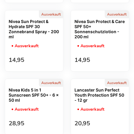
Ausverkauft
Ausverkauft
Nivea Sun Protect &
Nivea Sun Protect & Care
Hydrate SPF 30
SPF 50+
Zonnebrand Spray - 200
Sonnenschutzlotion -
ml
200 ml
Ausverkauft
Ausverkauft
Regulärer Preis
Regulärer Preis
14,95
14,95
Ausverkauft
Ausverkauft
Nivea Kids 5 in 1
Lancaster Sun Perfect
Sunscreen SPF 50+ - 6 x
Youth Protection SPF 50
50 ml
- 12 gr
Ausverkauft
Ausverkauft
Regulärer Preis
Regulärer Preis
28,95
20,95