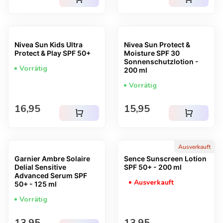
Nivea Sun Kids Ultra
Nivea Sun Protect &
Protect & Play SPF 50+
Moisture SPF 30
Sonnenschutzlotion -
Vorrätig
200 ml
Vorrätig
Regulärer Preis
Regulärer Preis
16,95
15,95
shopping_cart
shopping_cart
Ausverkauft
Garnier Ambre Solaire
Sence Sunscreen Lotion
Delial Sensitive
SPF 50+ - 200 ml
Advanced Serum SPF
Ausverkauft
50+ - 125 ml
Vorrätig
Regulärer Preis
Regulärer Preis
13,95
13,95