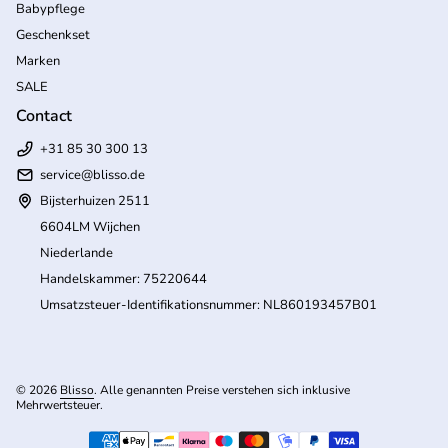
Babypflege
Geschenkset
Marken
SALE
Contact
+31 85 30 300 13
service@blisso.de
Bijsterhuizen 2511
6604LM Wijchen
Niederlande
Handelskammer: 75220644
Umsatzsteuer-Identifikationsnummer: NL860193457B01
© 2026
Blisso
. Alle genannten Preise verstehen sich inklusive
Mehrwertsteuer.
(Link öffnet in neuem Tab/Fenster)
Zahlungsmöglichkeiten