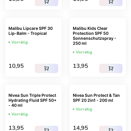
shopping_cart
shopping_cart
Malibu Lipcare SPF 30
Malibu Kids Clear
Lip-Balm - Tropical
Protection SPF 50
Sonnenschutzspray -
Vorrätig
250 ml
Vorrätig
Regulärer Preis
Regulärer Preis
10,95
13,95
shopping_cart
shopping_cart
Nivea Sun Triple Protect
Nivea Sun Protect & Tan
Hydrating Fluid SPF 50+
SPF 20 2in1 - 200 ml
- 40 ml
Vorrätig
Vorrätig
Regulärer Preis
Regulärer Preis
13,95
14,95
shopping_cart
shopping_cart