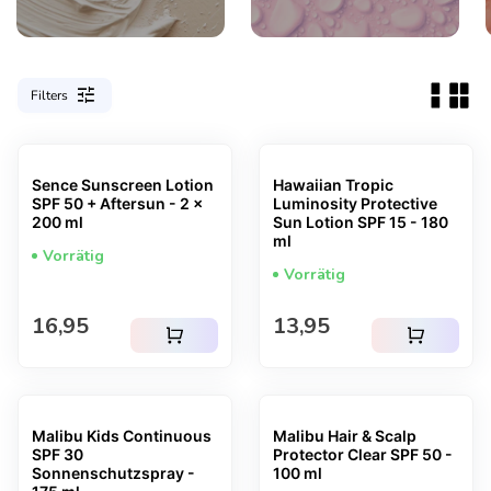
tune
Filters
Sence Sunscreen Lotion
Hawaiian Tropic
SPF 50 + Aftersun - 2 x
Luminosity Protective
200 ml
Sun Lotion SPF 15 - 180
ml
Vorrätig
Vorrätig
Regulärer Preis
Regulärer Preis
16,95
13,95
shopping_cart
shopping_cart
Malibu Kids Continuous
Malibu Hair & Scalp
SPF 30
Protector Clear SPF 50 -
Sonnenschutzspray -
100 ml