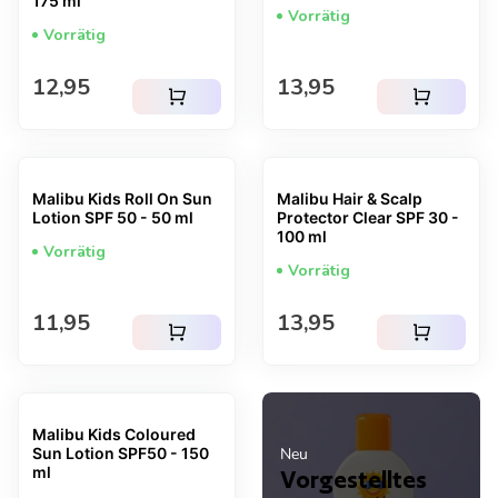
175 ml
Vorrätig
Vorrätig
Regulärer Preis
Regulärer Preis
12,95
13,95
shopping_cart
shopping_cart
Malibu Kids Roll On Sun
Malibu Hair & Scalp
Lotion SPF 50 - 50 ml
Protector Clear SPF 30 -
100 ml
Vorrätig
Vorrätig
Regulärer Preis
Regulärer Preis
11,95
13,95
shopping_cart
shopping_cart
Malibu Kids Coloured
Sun Lotion SPF50 - 150
Neu
ml
Vorgestelltes