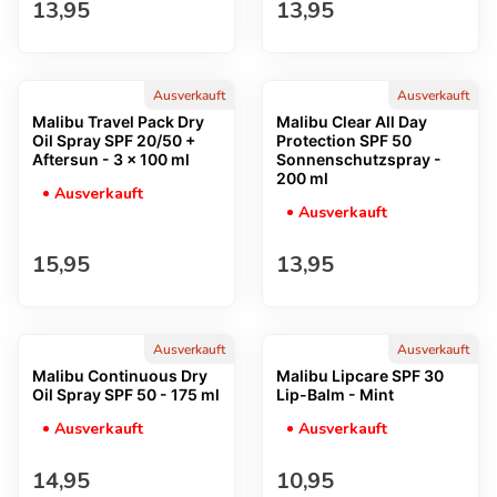
Regulärer Preis
Regulärer Preis
13,95
13,95
Ausverkauft
Ausverkauft
Malibu Travel Pack Dry
Malibu Clear All Day
Oil Spray SPF 20/50 +
Protection SPF 50
Aftersun - 3 x 100 ml
Sonnenschutzspray -
200 ml
Ausverkauft
Ausverkauft
Regulärer Preis
Regulärer Preis
15,95
13,95
Ausverkauft
Ausverkauft
Malibu Continuous Dry
Malibu Lipcare SPF 30
Oil Spray SPF 50 - 175 ml
Lip-Balm - Mint
Ausverkauft
Ausverkauft
Regulärer Preis
Regulärer Preis
14,95
10,95