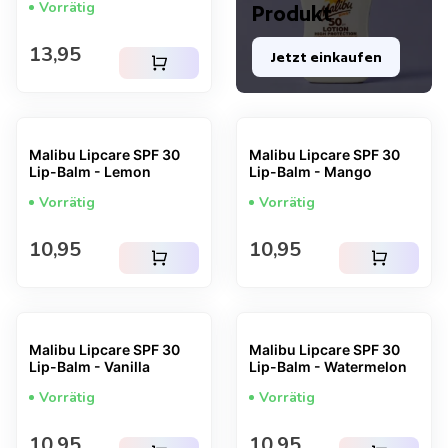
Vorrätig
Produkt
Regulärer Preis
13,95
Jetzt einkaufen
shopping_cart
Malibu Lipcare SPF 30
Malibu Lipcare SPF 30
Lip-Balm - Lemon
Lip-Balm - Mango
Vorrätig
Vorrätig
Regulärer Preis
Regulärer Preis
10,95
10,95
shopping_cart
shopping_cart
Malibu Lipcare SPF 30
Malibu Lipcare SPF 30
Lip-Balm - Vanilla
Lip-Balm - Watermelon
Vorrätig
Vorrätig
Regulärer Preis
Regulärer Preis
10,95
10,95