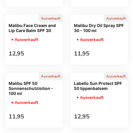
Ausverkauft
Ausverkauft
Malibu Face Cream and
Malibu Dry Oil Spray SPF
Lip Care Balm SPF 30
30 - 100 ml
Ausverkauft
Ausverkauft
Regulärer Preis
Regulärer Preis
12,95
11,95
Ausverkauft
Ausverkauft
Malibu SPF 50
Labello Sun Protect SPF
Sonnenschutzlotion -
50 lippenbalsem
100 ml
Ausverkauft
Ausverkauft
Regulärer Preis
Regulärer Preis
11,95
12,95