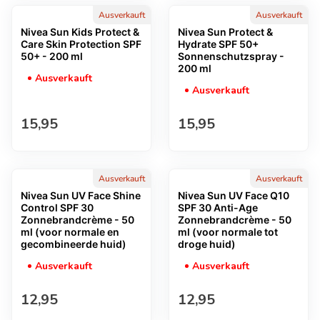
Ausverkauft
Ausverkauft
Nivea Sun Kids Protect &
Nivea Sun Protect &
Care Skin Protection SPF
Hydrate SPF 50+
50+ - 200 ml
Sonnenschutzspray -
200 ml
Ausverkauft
Ausverkauft
Regulärer Preis
Regulärer Preis
15,95
15,95
Ausverkauft
Ausverkauft
Nivea Sun UV Face Shine
Nivea Sun UV Face Q10
Control SPF 30
SPF 30 Anti-Age
Zonnebrandcrème - 50
Zonnebrandcrème - 50
ml (voor normale en
ml (voor normale tot
gecombineerde huid)
droge huid)
Ausverkauft
Ausverkauft
Regulärer Preis
Regulärer Preis
12,95
12,95