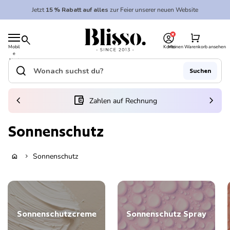
Zum Inhalt springen
Jetzt
15 % Rabatt auf alles
zur Feier unserer neuen Website
0
Startseite
shopping_cart
search
Mobil
Konto
Meinen Warenkorb ansehen
e
Startseite
Navi
gatio
search
Suchen
n
Suche"
(Link öffnet in neuem Tab/Fenster)
chevron_left
account_balance_wallet
chevron_right
Zahlen auf Rechnung
Sonnenschutz
Sonnenschutz
home
chevron_right
Sonnenschutzcreme
Sonnenschutz Spray