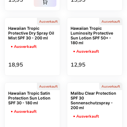
shopping_cart
Ausverkauft
Ausverkauft
Hawaiian Tropic
Hawaiian Tropic
Protective Dry Spray Oil
Luminosity Protective
Mist SPF 30 - 200 ml
Sun Lotion SPF 50+ -
180 ml
Ausverkauft
Ausverkauft
Regulärer Preis
Regulärer Preis
18,95
12,95
Ausverkauft
Ausverkauft
Hawaiian Tropic Satin
Malibu Clear Protection
Protection Sun Lotion
SPF 30
SPF 30 - 180 ml
Sonnenschutzspray -
200 ml
Ausverkauft
Ausverkauft