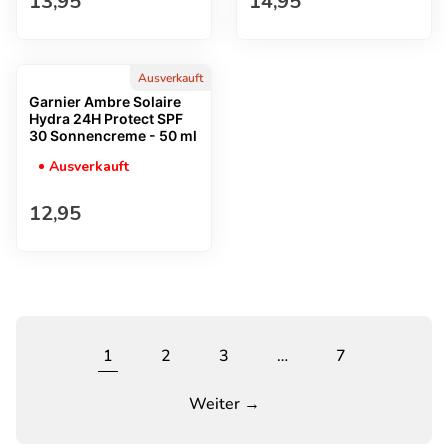
Regulärer Preis
Regulärer Preis
13,95
14,95
Ausverkauft
Garnier Ambre Solaire
Hydra 24H Protect SPF
30 Sonnencreme - 50 ml
Ausverkauft
Regulärer Preis
12,95
1
2
3
…
7
Weiter →