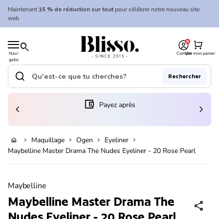
Skip to content
Maintenant
15 % de réduction sur tout
pour célébrer notre nouveau site
web
0
Accueil
shopping_cart
search
Navi
Compte
Voir mon panier
gatio
Accueil
n
mobil
search
Rechercher
e
Recherche"
(le lien s'ouvre dans un nouvel onglet/fenêtre)
account_balance_wallet
Payez après
chevron_left
chevron_right
Ajouter au panier
Maquillage
Ogen
Eyeliner
home
chevron_right
chevron_right
chevron_right
chevron_right
Maybelline Master Drama The Nudes Eyeliner - 20 Rose Pearl
Zoom avant
Maybelline
Maybelline Master Drama The
share
Nudes Eyeliner - 20 Rose Pearl