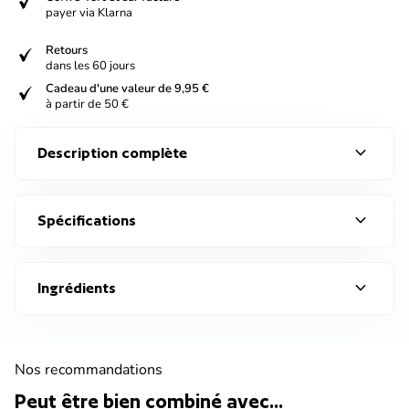
verified
payer via Klarna
verified
Retours
dans les 60 jours
verified
Cadeau d'une valeur de 9,95 €
à partir de 50 €
expand_more
Description complète
expand_more
Spécifications
expand_more
Ingrédients
Nos recommandations
Peut être bien combiné avec...