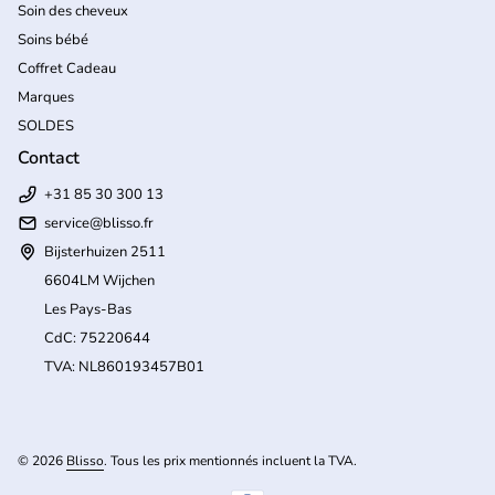
Soin des cheveux
Soins bébé
Coffret Cadeau
Marques
SOLDES
Contact
+31 85 30 300 13
service@blisso.fr
Bijsterhuizen 2511
6604LM Wijchen
Les Pays-Bas
CdC: 75220644
TVA: NL860193457B01
(l
© 2026
Blisso
. Tous les prix mentionnés incluent la TVA.