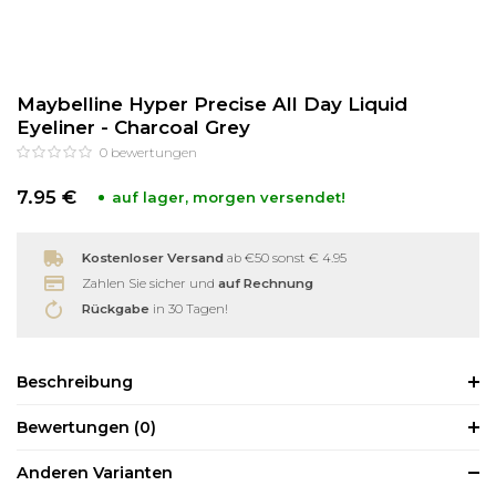
Reinigung
Wimpernzange
Maybelline Hyper Precise All Day Liquid
Haarentfernung
Andere
Eyeliner - Charcoal Grey
0
bewertungen
7.95 €
auf lager, morgen versendet!
Kostenloser Versand
ab €50 sonst € 4.95
Zahlen Sie sicher und
auf Rechnung
Rückgabe
in 30 Tagen!
Beschreibung
Bewertungen
(0)
Anderen Varianten