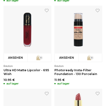
auf lager
auf lager
ANSEHEN
ANSEHEN
Revlon
Revlon
Ultra HD Matte Lipcolor - 695
Photoready Insta-Filter
Wish
Foundation - 130 Porcelain
10.95 €
11.95 €
auf lager
auf lager