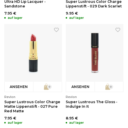
Ultra HD Lip Lacquer -
Super Lustrous Color Charge
Sandstone
Lippenstift - 029 Dark Scarlet
7.95 €
9.95 €
auf lager
auf lager
ANSEHEN
ANSEHEN
Revlon
Revlon
Super Lustrous Color Charge
Super Lustrous The Gloss -
Matte Lippenstift - 027 Pure
Indulge In It
Red Matte
7.95 €
8.95 €
auf lager
auf lager