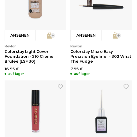
ANSEHEN
ANSEHEN
Revlon
Revlon
Colorstay Light Cover
Colorstay Micro Easy
Foundation - 210 Crème
Precision Eyeliner - 302 What
Brulée (LSF 30)
The Fudge
16.95 €
7.95 €
auf lager
auf lager