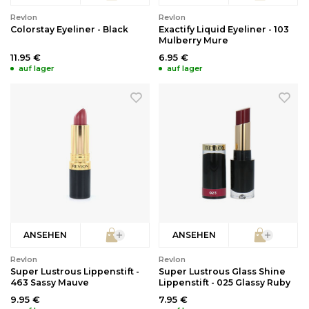
Revlon
Revlon
Colorstay Eyeliner - Black
Exactify Liquid Eyeliner - 103
Mulberry Mure
11.95 €
6.95 €
auf lager
auf lager
ANSEHEN
ANSEHEN
Revlon
Revlon
Super Lustrous Lippenstift -
Super Lustrous Glass Shine
463 Sassy Mauve
Lippenstift - 025 Glassy Ruby
9.95 €
7.95 €