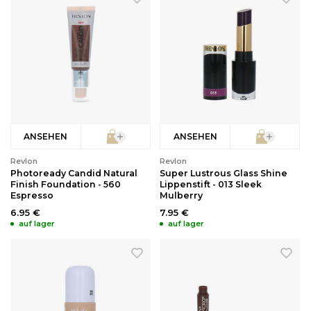
ANSEHEN
ANSEHEN
Revlon
Revlon
Photoready Candid Natural
Super Lustrous Glass Shine
Finish Foundation - 560
Lippenstift - 013 Sleek
Espresso
Mulberry
6.95 €
7.95 €
auf lager
auf lager