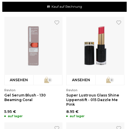
Kauf auf Rechnung
ANSEHEN
ANSEHEN
Revlon
Revlon
Gel Serum Blush - 130
Super Lustrous Glass Shine
Beaming Coral
Lippenstift - 015 Dazzle Me
Pink
5.95 €
8.95 €
auf lager
auf lager