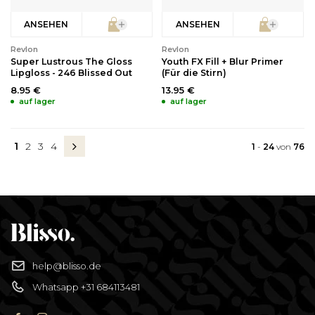
ANSEHEN
ANSEHEN
Revlon
Revlon
Super Lustrous The Gloss
Youth FX Fill + Blur Primer
Lipgloss - 246 Blissed Out
(Für die Stirn)
8.95 €
13.95 €
auf lager
auf lager
1
2
3
4
1
-
24
von
76
help@blisso.de
Whatsapp +31 684113481