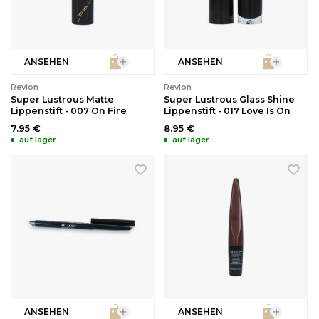
Reinigung
Wimpernzange
ANSEHEN
ANSEHEN
Haarentfernung
Andere
Revlon
Revlon
Super Lustrous Matte
Super Lustrous Glass Shine
Lippenstift - 007 On Fire
Lippenstift - 017 Love Is On
7.95 €
8.95 €
auf lager
auf lager
ANSEHEN
ANSEHEN