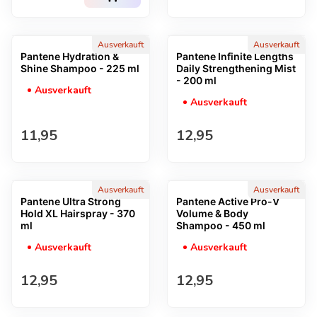
Ausverkauft
Ausverkauft
Pantene Hydration &
Pantene Infinite Lengths
Shine Shampoo - 225 ml
Daily Strengthening Mist
- 200 ml
Ausverkauft
Ausverkauft
Regulärer Preis
Regulärer Preis
11,95
12,95
Ausverkauft
Ausverkauft
Pantene Ultra Strong
Pantene Active Pro-V
Hold XL Hairspray - 370
Volume & Body
ml
Shampoo - 450 ml
Ausverkauft
Ausverkauft
Regulärer Preis
Regulärer Preis
12,95
12,95