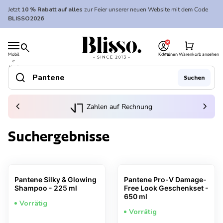
Zum Inhalt springen
Jetzt
10 % Rabatt auf alles
zur Feier unserer neuen Website mit dem Code
BLISSO2026
0
Startseite
shopping_cart
search
Mobil
Konto
Meinen Warenkorb ansehen
e
Startseite
Navi
gatio
search
Suchen
n
Suche"
(Link öffnet in neuem Tab/Fenster)
to_kontostand_wallet
chevron_left
eink
chevron_right
Zahlen auf Rechnung
Suchergebnisse
Pantene Silky & Glowing
Pantene Pro-V Damage-
Shampoo - 225 ml
Free Look Geschenkset -
650 ml
Vorrätig
Vorrätig