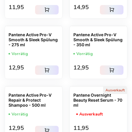
Regulärer Preis
Regulärer Preis
11,95
14,95
shopping_cart
shopping_cart
Pantene Active Pro-V
Pantene Active Pro-V
Smooth & Sleek Spülung
Smooth & Sleek Spülung
- 275 ml
- 350 ml
Vorrätig
Vorrätig
Regulärer Preis
Regulärer Preis
12,95
12,95
shopping_cart
shopping_cart
Ausverkauft
Pantene Active Pro-V
Pantene Overnight
Repair & Protect
Beauty Reset Serum - 70
Shampoo - 500 ml
ml
Vorrätig
Ausverkauft
Regulärer Preis
Regulärer Preis
12,95
11,95
shopping_cart