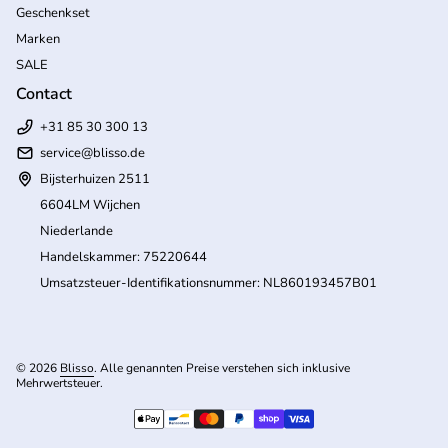
Geschenkset
Marken
SALE
Contact
+31 85 30 300 13
service@blisso.de
Bijsterhuizen 2511
6604LM Wijchen
Niederlande
Handelskammer: 75220644
Umsatzsteuer-Identifikationsnummer: NL860193457B01
© 2026
Blisso
. Alle genannten Preise verstehen sich inklusive
Mehrwertsteuer.
(Link öffnet in neuem Tab/Fenster)
Zahlungsmöglichkeiten