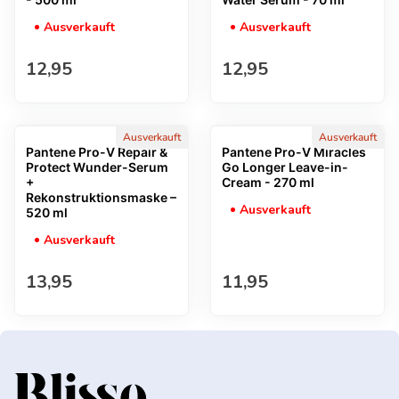
Ausverkauft
Ausverkauft
Regulärer Preis
Regulärer Preis
12,95
12,95
Ausverkauft
Ausverkauft
Pantene Pro-V Repair &
Pantene Pro-V Miracles
Protect Wunder-Serum
Go Longer Leave-in-
+
Cream - 270 ml
Rekonstruktionsmaske –
Ausverkauft
520 ml
Ausverkauft
Regulärer Preis
Regulärer Preis
13,95
11,95
Startseite