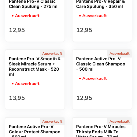
Pantene Pro-V Classic
Pantene Pro-V Repair &
Clean Spülung - 275 ml
Care Spülung - 350 ml
Ausverkauft
Ausverkauft
Regulärer Preis
Regulärer Preis
12,95
12,95
Ausverkauft
Ausverkauft
Pantene Pro-V Smooth &
Pantene Active Pro-V
Sleek Miracle Serum +
Classic Clean Shampoo
Reconstruct Mask - 520
- 500 ml
ml
Ausverkauft
Ausverkauft
Regulärer Preis
Regulärer Preis
13,95
12,95
Ausverkauft
Ausverkauft
Pantene Active Pro-V
Pantene Pro-V Miracles
Colour Protect Shampoo
Thirsty Ends Milk To
- 500 ml
Water Serum - 70 ml