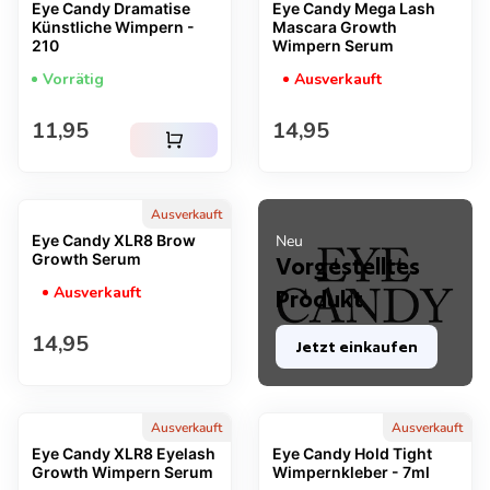
Eye Candy Dramatise
Eye Candy Mega Lash
Künstliche Wimpern -
Mascara Growth
210
Wimpern Serum
Vorrätig
Ausverkauft
Regulärer Preis
Regulärer Preis
11,95
14,95
shopping_cart
Ausverkauft
Eye Candy XLR8 Brow
Neu
Growth Serum
Vorgestelltes
Ausverkauft
Produkt
Regulärer Preis
14,95
Jetzt einkaufen
Ausverkauft
Ausverkauft
Eye Candy XLR8 Eyelash
Eye Candy Hold Tight
Growth Wimpern Serum
Wimpernkleber - 7ml