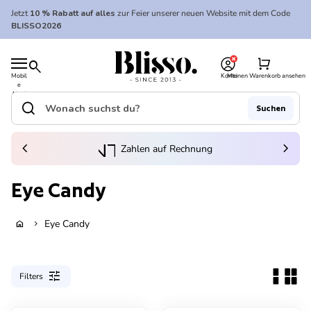
Zum Inhalt springen
Jetzt
10 % Rabatt auf alles
zur Feier unserer neuen Website mit dem Code
BLISSO2026
0
Startseite
shopping_cart
search
Mobil
Konto
Meinen Warenkorb ansehen
e
Startseite
Navi
gatio
search
Suchen
n
Suche"
(Link öffnet in neuem Tab/Fenster)
to_kontostand_wallet
chevron_left
eink
chevron_right
Zahlen auf Rechnung
Eye Candy
Eye Candy
home
chevron_right
tune
Filters