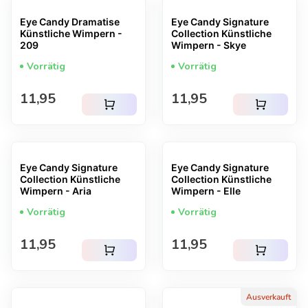
Eye Candy Dramatise
Eye Candy Signature
Künstliche Wimpern -
Collection Künstliche
209
Wimpern - Skye
Vorrätig
Vorrätig
Regulärer Preis
Regulärer Preis
11,95
11,95
shopping_cart
shopping_cart
Eye Candy Signature
Eye Candy Signature
Collection Künstliche
Collection Künstliche
Wimpern - Aria
Wimpern - Elle
Vorrätig
Vorrätig
Regulärer Preis
Regulärer Preis
11,95
11,95
shopping_cart
shopping_cart
Ausverkauft