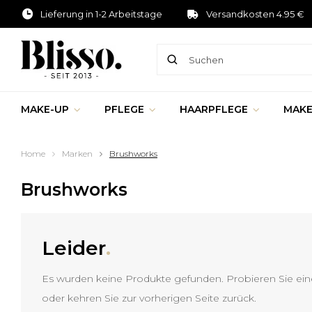
Lieferung in 1-2 Arbeitstage
Versandkosten 4.95 €
MAKE-UP
PFLEGE
HAARPFLEGE
MAKE
Home
Marken
Brushworks
Brushworks
Leider
.
Es wurden keine Produkte gefunden. Probieren Sie ein
oder kehren Sie zur vorherigen Seite zurück.