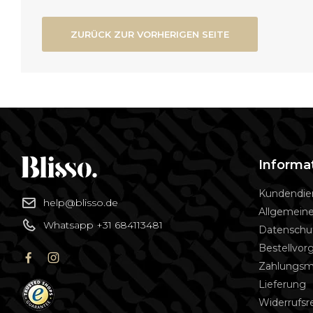
ZURÜCK ZUR VORHERIGEN SEITE
Informa
Kundendie
help@blisso.de
Allgemein
Whatsapp +31 684113481
Datenschu
Bestellvor
Zahlungs
Lieferung
Widerrufsr