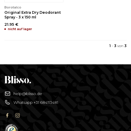
Borotalco
Original Extra Dry Deodorant
Spray - 3 x 150 ml
21.95 €
nicht auf lager
1
-
3
von
3
help@blisso.de
Whatsapp +31 684113481