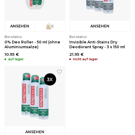
Reinigung
Wimpernzange
ANSEHEN
ANSEHEN
Haarentfernung
Andere
Borotalco
Borotalco
0% Deo Roller - 50 ml (ohne
Invisible Anti-Stains Dry
Aluminiumsalze)
Deodorant Spray - 3 x 150 ml
10.95 €
21.95 €
auf lager
nicht auf lager
ANSEHEN