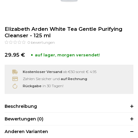
Reinigung
Wimpernzange
Elizabeth Arden White Tea Gentle Purifying
Haarentfernung
Andere
Cleanser - 125 ml
0
bewertungen
29.95 €
auf lager, morgen versendet!
Kostenloser Versand
ab €50 sonst € 4.95
Zahlen Sie sicher und
auf Rechnung
Rückgabe
in 30 Tagen!
Beschreibung
Bewertungen
(0)
Anderen Varianten