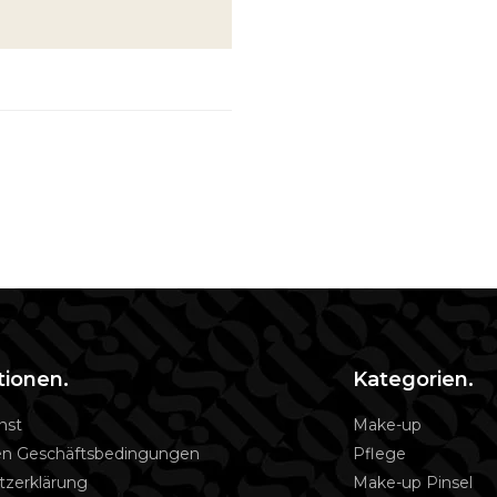
tionen.
Kategorien.
nst
Make-up
en Geschäftsbedingungen
Pflege
tzerklärung
Make-up Pinsel