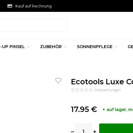
Kauf auf Rechnung
-UP PINSEL
ZUBEHÖR
SONNENPFLEGE
G
Ecotools Luxe Co
0
bewertungen
17.95 €
auf lager, 