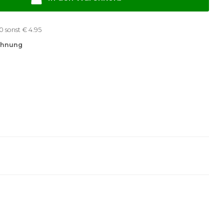
ab €50 sonst € 4.95
chnung