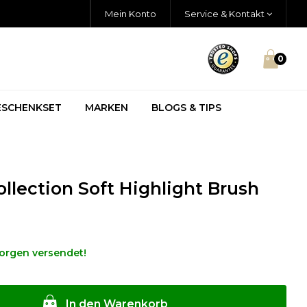
Mein Konto
Service & Kontakt
0
ESCHENKSET
MARKEN
BLOGS & TIPS
llection Soft Highlight Brush
morgen versendet!
In den Warenkorb