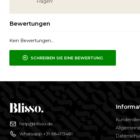
Fragen!
Bewertungen
Kein Bewertungen...
SCHREIBEN SIE EINE BEWERTUNG
Informa
Kundendie
help@blisso.de
Allgemein
Whatsapp +31 684113481
Datenschu