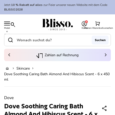
Zum Inhalt springen
Jetzt
10 % Rabatt auf alles
zur Feier unserer neuen Website mit dem Code
BLISSO2026
0
Startseite
shopping_cart
search
Mobil
Konto
Meinen Warenkorb ansehen
e
Startseite
Navi
gatio
search
Suchen
n
Suche"
(Link öffnet in neuem Tab/Fenster)
to_kontostand_wallet
chevron_left
eink
chevron_right
Zahlen auf Rechnung
Skincare
home
chevron_right
chevron_right
Ausverkauft
Dove Soothing Caring Bath Almond And Hibiscus Scent - 6 x 450
ml
Vergrößern
Dove
Dove Soothing Caring Bath
share
Almond And Hibiscus Scent - 6 x