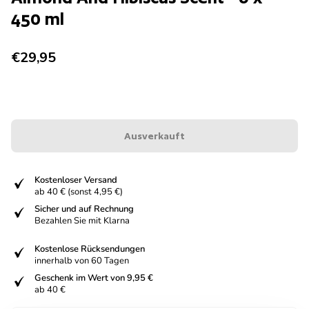
450 ml
Regulärer Preis
€29,95
Ausverkauft
fiziert
Kostenloser Versand
ab 40 € (sonst 4,95 €)
fiziert
Sicher und auf Rechnung
Bezahlen Sie mit Klarna
fiziert
Kostenlose Rücksendungen
innerhalb von 60 Tagen
fiziert
Geschenk im Wert von 9,95 €
ab 40 €