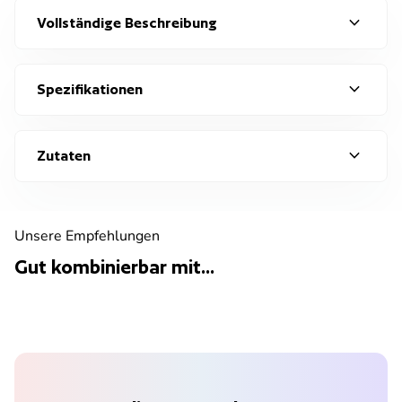
expand_more
Vollständige Beschreibung
expand_more
Spezifikationen
expand_more
Zutaten
Unsere Empfehlungen
Gut kombinierbar mit...