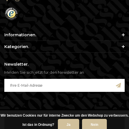
Informationen.
Kategorien.
Newsletter.
Melden Sie sich jetzt für den Newsletter an
.
Wir benutzen Cookies nur für interne Zwecke um den Webshop zu verbessern.
© Copyright 2026 - Blisso. Alle genannten Preise verstehen sich inklusive
Mailen Sie mir, wenn auf Lager
Mehrwertsteuer.
Ist das in Ordnung?
Ja
Nein