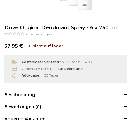
Reinigung
Wimpernzange
Dove Original Deodorant Spray - 6 x 250 ml
Haarentfernung
Andere
0
bewertungen
37.95 €
nicht auf lager
Kostenloser Versand
ab €50 sonst € 4.95
Zahlen Sie sicher und
auf Rechnung
Rückgabe
in 30 Tagen!
Beschreibung
Bewertungen
(0)
Anderen Varianten