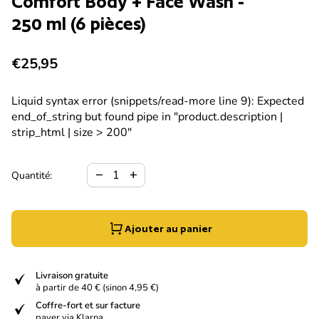
Comfort Body + Face Wash -
250 ml (6 pièces)
Prix normal
€25,95
Liquid syntax error (snippets/read-more line 9): Expected
end_of_string but found pipe in "product.description |
strip_html | size > 200"
Diminuer la quantité pour
Augmenter la quantité pour
remove
add
Quantité:
Ajouter au panier
verified
Livraison gratuite
à partir de 40 € (sinon 4,95 €)
verified
Coffre-fort et sur facture
payer via Klarna