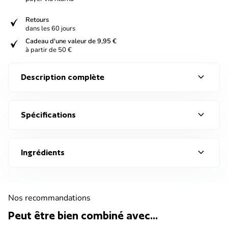
verified
Retours
dans les 60 jours
verified
Cadeau d'une valeur de 9,95 €
à partir de 50 €
expand_more
Description complète
expand_more
Spécifications
expand_more
Ingrédients
Nos recommandations
Peut être bien combiné avec...