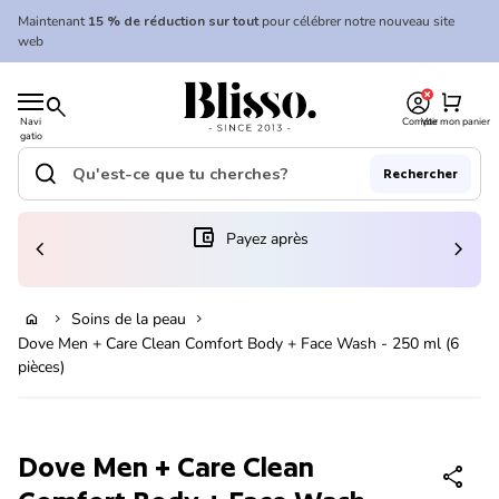
Skip to content
Maintenant
15 % de réduction sur tout
pour célébrer notre nouveau site
web
0
Accueil
shopping_cart
search
Navi
Compte
Voir mon panier
gatio
Accueil
n
mobil
search
Rechercher
e
Recherche"
(le lien s'ouvre dans un nouvel onglet/fenêtre)
account_balance_wallet
Payez après
chevron_left
chevron_right
Ajouter au panier
Soins de la peau
home
chevron_right
chevron_right
Dove Men + Care Clean Comfort Body + Face Wash - 250 ml (6
pièces)
Zoom avant
Dove Men + Care Clean
share