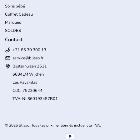
Soins bébé
Coffret Cadeau
Marques
SOLDES
Contact
+31 85 30 300 13
service@blisso.fr
Bijsterhuizen 2511
6604LM Wijchen
Les Pays-Bas
CdC: 75220644
TVA: NL860193457B01
(l
© 2026
Blisso
. Tous les prix mentionnés incluent la TVA.
Modes de paiement