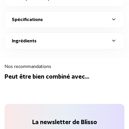
expand_more
Spécifications
expand_more
Ingrédients
Nos recommandations
Peut être bien combiné avec...
La newsletter de Blisso