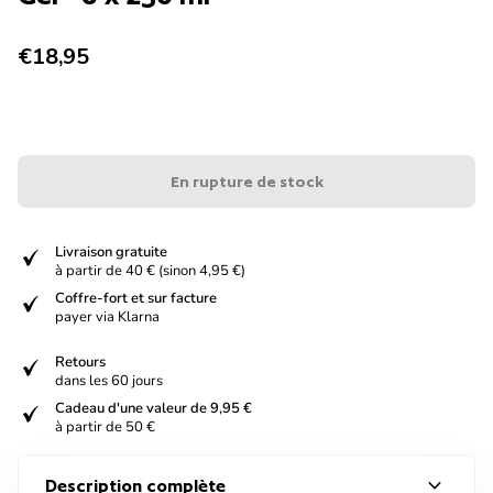
Prix normal
€18,95
En rupture de stock
verified
Livraison gratuite
à partir de 40 € (sinon 4,95 €)
verified
Coffre-fort et sur facture
payer via Klarna
verified
Retours
dans les 60 jours
verified
Cadeau d'une valeur de 9,95 €
à partir de 50 €
expand_more
Description complète