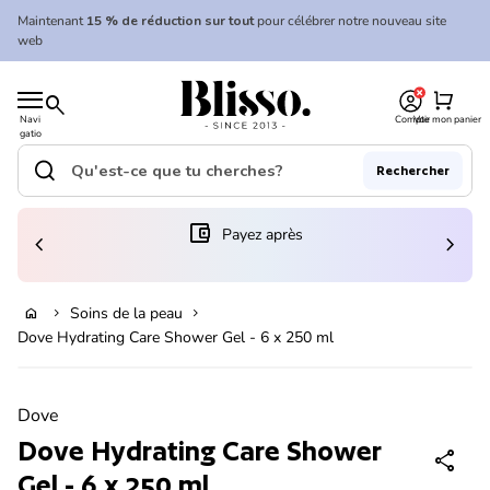
Skip to content
Maintenant
15 % de réduction sur tout
pour célébrer notre nouveau site
web
0
Accueil
shopping_cart
search
Navi
Compte
Voir mon panier
gatio
Accueil
n
mobil
search
Rechercher
e
Recherche"
(le lien s'ouvre dans un nouvel onglet/fenêtre)
account_balance_wallet
Payez après
chevron_left
chevron_right
En rupture de stock
Soins de la peau
home
chevron_right
chevron_right
Dove Hydrating Care Shower Gel - 6 x 250 ml
Zoom avant
Dove
Dove Hydrating Care Shower
share
Gel - 6 x 250 ml