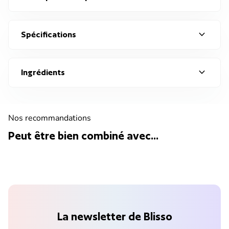
expand_more
Spécifications
expand_more
Ingrédients
Nos recommandations
Peut être bien combiné avec...
La newsletter de Blisso