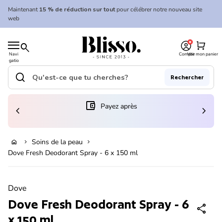
Skip to content
Maintenant
15 % de réduction sur tout
pour célébrer notre nouveau site
web
0
Accueil
shopping_cart
search
Navi
Compte
Voir mon panier
gatio
Accueil
n
mobil
search
Rechercher
e
Recherche"
(le lien s'ouvre dans un nouvel onglet/fenêtre)
account_balance_wallet
Payez après
chevron_left
chevron_right
En rupture de stock
Soins de la peau
home
chevron_right
chevron_right
Dove Fresh Deodorant Spray - 6 x 150 ml
Zoom avant
Dove
Dove Fresh Deodorant Spray - 6
share
x 150 ml