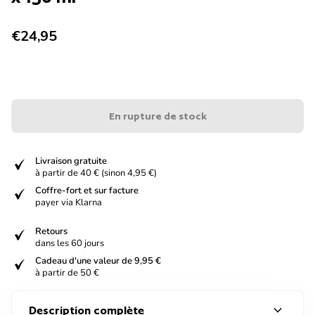
Prix normal
€24,95
En rupture de stock
verified
Livraison gratuite
à partir de 40 € (sinon 4,95 €)
verified
Coffre-fort et sur facture
payer via Klarna
verified
Retours
dans les 60 jours
verified
Cadeau d'une valeur de 9,95 €
à partir de 50 €
expand_more
Description complète