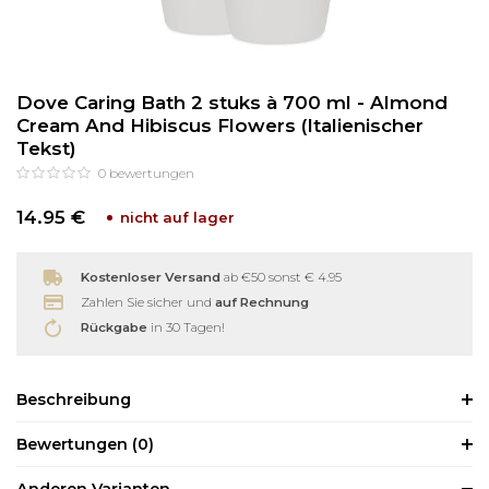
Reinigung
Wimpernzange
Dove Caring Bath 2 stuks à 700 ml - Almond
Haarentfernung
Andere
Cream And Hibiscus Flowers (Italienischer
Tekst)
0
bewertungen
14.95 €
nicht auf lager
Kostenloser Versand
ab €50 sonst € 4.95
Zahlen Sie sicher und
auf Rechnung
Rückgabe
in 30 Tagen!
Beschreibung
Bewertungen
(0)