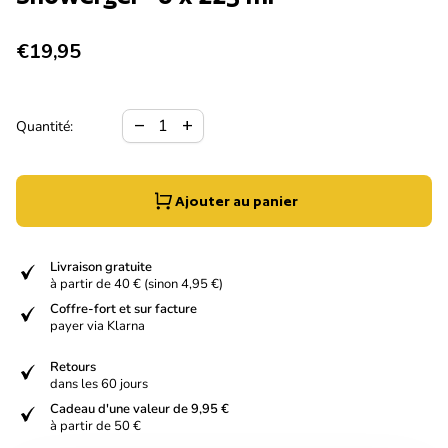
Prix normal
€19,95
Diminuer la quantité pour
Augmenter la quantité pour
remove
add
Quantité:
Ajouter au panier
verified
Livraison gratuite
à partir de 40 € (sinon 4,95 €)
verified
Coffre-fort et sur facture
payer via Klarna
verified
Retours
dans les 60 jours
verified
Cadeau d'une valeur de 9,95 €
à partir de 50 €