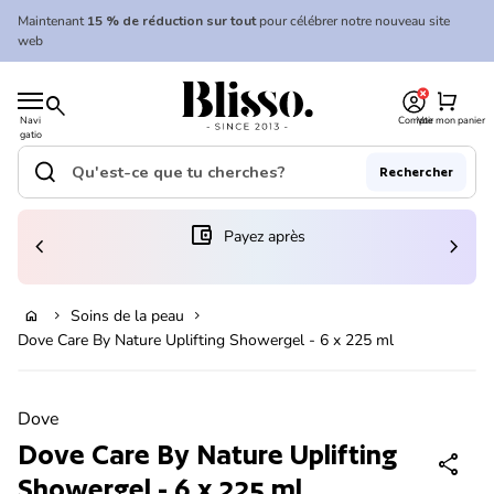
Skip to content
Maintenant
15 % de réduction sur tout
pour célébrer notre nouveau site
web
0
Accueil
shopping_cart
search
Navi
Compte
Voir mon panier
gatio
Accueil
n
mobil
search
Rechercher
e
Recherche"
(le lien s'ouvre dans un nouvel onglet/fenêtre)
account_balance_wallet
Payez après
chevron_left
chevron_right
Ajouter au panier
Soins de la peau
home
chevron_right
chevron_right
Dove Care By Nature Uplifting Showergel - 6 x 225 ml
Zoom avant
Dove
Dove Care By Nature Uplifting
share
Showergel - 6 x 225 ml