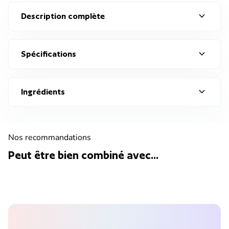
expand_more
Description complète
expand_more
Spécifications
expand_more
Ingrédients
Nos recommandations
Peut être bien combiné avec...