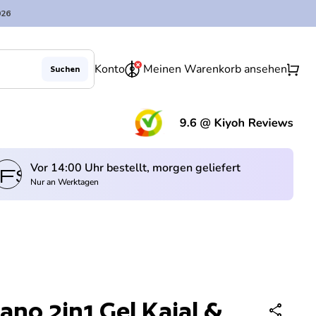
026
0
shopping_cart
Konto
Meinen Warenkorb ansehen
Suchen
Verringerung der Menge für
Menge erhöhen für
Ausverkauft
remove
add
(Lin
Vor 14:00 Uhr bestellt, morgen geliefert
fswagen
Nur an Werktagen
ano 2in1 Gel Kajal &
share