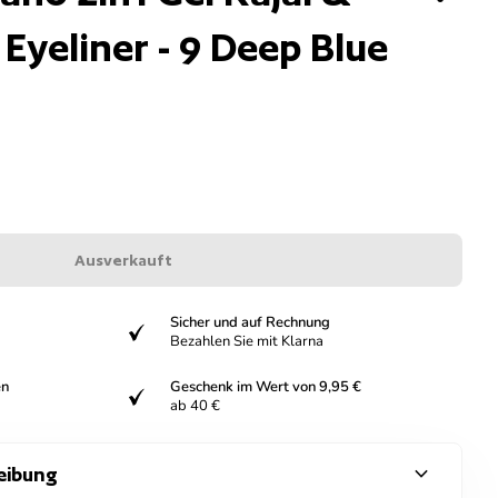
Eyeliner - 9 Deep Blue
Ausverkauft
Sicher und auf Rechnung
verifiziert
Bezahlen Sie mit Klarna
en
Geschenk im Wert von 9,95 €
verifiziert
ab 40 €
expand_more
eibung