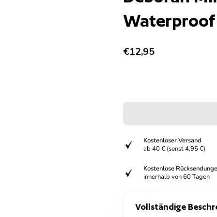
Waterproof 
Regulärer Preis
€12,95
Kostenloser Versand
verifiziert
ab 40 € (sonst 4,95 €)
Kostenlose Rücksendung
verifiziert
innerhalb von 60 Tagen
Vollständige Beschr