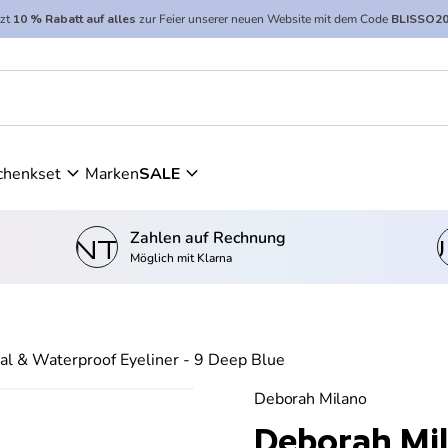
tzt
10 % Rabatt auf alles
zur Feier unserer neuen Website mit dem Code
BLISSO2
proof Eyeliner - 9 Deep Blue
expand_more
expand_more
chenkset
Marken
SALE
Zahlen auf Rechnung
kontostand_wallet
einkau
Möglich mit Klarna
al & Waterproof Eyeliner - 9 Deep Blue
Deborah Milano
Deborah Mil