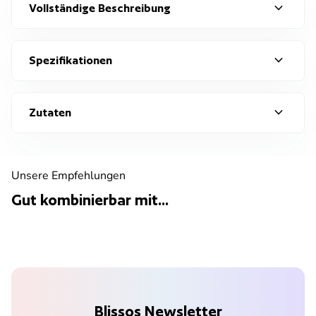
expand_more
Vollständige Beschreibung
expand_more
Spezifikationen
expand_more
Zutaten
Unsere Empfehlungen
Gut kombinierbar mit...
Blissos Newsletter