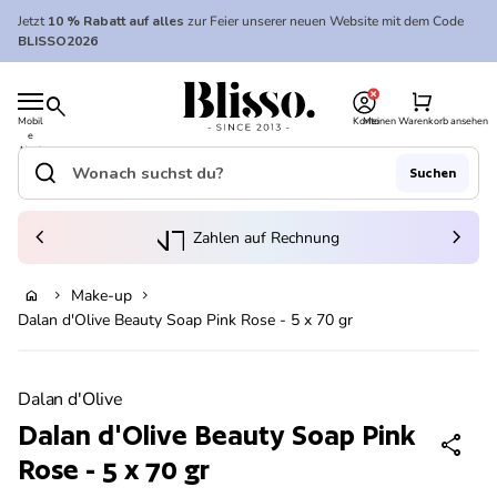
Zum Inhalt springen
Jetzt
10 % Rabatt auf alles
zur Feier unserer neuen Website mit dem Code
BLISSO2026
0
Startseite
shopping_cart
search
Mobil
Konto
Meinen Warenkorb ansehen
e
Startseite
Navi
gatio
search
Suchen
n
Suche"
(Link öffnet in neuem Tab/Fenster)
to_kontostand_wallet
chevron_left
eink
chevron_right
Zahlen auf Rechnung
Make-up
home
chevron_right
chevron_right
In den Warenkorb legen
Dalan d'Olive Beauty Soap Pink Rose - 5 x 70 gr
Vergrößern
Dalan d'Olive
Dalan d'Olive Beauty Soap Pink
share
Rose - 5 x 70 gr