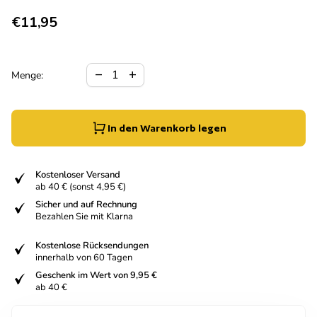
Regulärer Preis
€11,95
Verringerung der Menge für
Menge erhöhen für
remove
add
Menge:
In den Warenkorb legen
fiziert
Kostenloser Versand
ab 40 € (sonst 4,95 €)
fiziert
Sicher und auf Rechnung
Bezahlen Sie mit Klarna
fiziert
Kostenlose Rücksendungen
innerhalb von 60 Tagen
fiziert
Geschenk im Wert von 9,95 €
ab 40 €