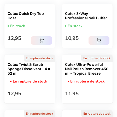
Cutex Quick Dry Top
Cutex 3-Way
Coat
Professional Nail Buffer
En stock
En stock
Prix normal
Prix normal
12,95
10,95
shopping_cart
shopping_cart
En rupture de stock
En rupture de stock
Cutex Twist & Scrub
Cutex Ultra-Powerful
Sponge Dissolvant - 4 x
Nail Polish Remover 450
52 ml
ml - Tropical Breeze
En rupture de stock
En rupture de stock
Prix normal
Prix normal
12,95
11,95
En rupture de stock
En rupture de stock