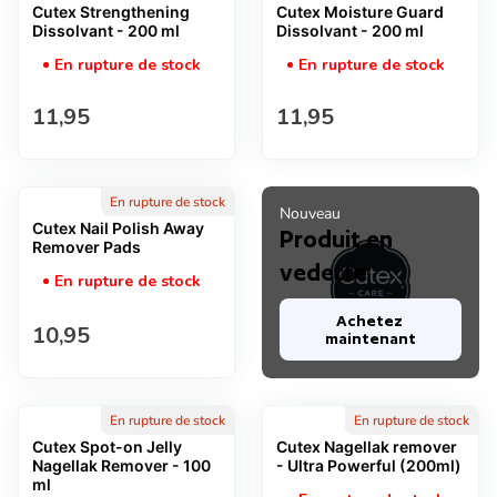
Cutex Strengthening
Cutex Moisture Guard
Dissolvant - 200 ml
Dissolvant - 200 ml
En rupture de stock
En rupture de stock
Prix normal
Prix normal
11,95
11,95
En rupture de stock
Nouveau
Cutex Nail Polish Away
Produit en
Remover Pads
vedette
En rupture de stock
Achetez 
Prix normal
10,95
maintenant
En rupture de stock
En rupture de stock
Cutex Spot-on Jelly
Cutex Nagellak remover
Nagellak Remover - 100
- Ultra Powerful (200ml)
ml