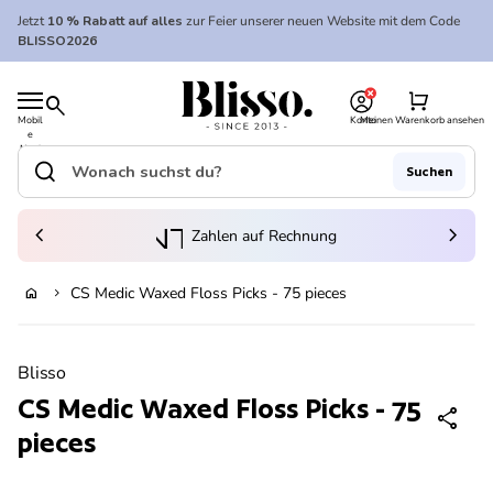
Zum Inhalt springen
Jetzt
10 % Rabatt auf alles
zur Feier unserer neuen Website mit dem Code
BLISSO2026
0
Startseite
shopping_cart
search
Mobil
Konto
Meinen Warenkorb ansehen
e
Startseite
Navi
gatio
search
Suchen
n
Suche"
(Link öffnet in neuem Tab/Fenster)
to_kontostand_wallet
chevron_left
eink
chevron_right
Zahlen auf Rechnung
CS Medic Waxed Floss Picks - 75 pieces
home
chevron_right
Ausverkauft
Vergrößern
Blisso
CS Medic Waxed Floss Picks - 75
share
pieces