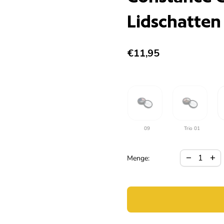
Lidschatten 
Regulärer Preis
€11,95
09
Trio 01
Verringerun
Meng
remove
add
Menge: