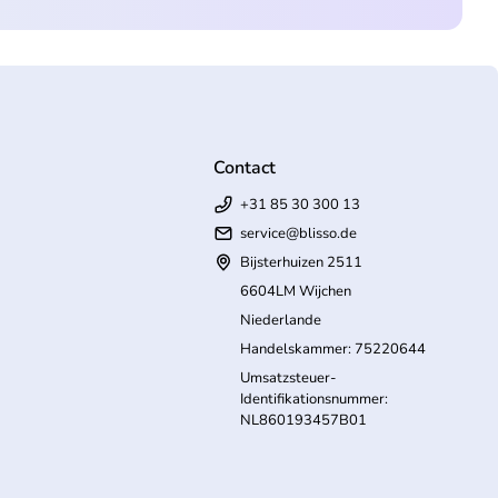
Contact
+31 85 30 300 13
service@blisso.de
Bijsterhuizen 2511
6604LM Wijchen
Niederlande
Handelskammer: 75220644
Umsatzsteuer-
Identifikationsnummer:
NL860193457B01