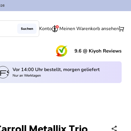
026
0
shopping_cart
Konto
Meinen Warenkorb ansehen
Suchen
Verringerung der Menge für
Menge erhöhen für
In den Warenkorb legen
remove
add
(Lin
Vor 14:00 Uhr bestellt, morgen geliefert
fswagen
Nur an Werktagen
rroll Metallix Trio
share