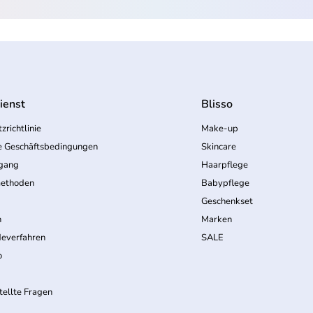
ienst
Blisso
zrichtlinie
Make-up
e Geschäftsbedingungen
Skincare
rgang
Haarpflege
ethoden
Babypflege
Geschenkset
n
Marken
everfahren
SALE
o
tellte Fragen