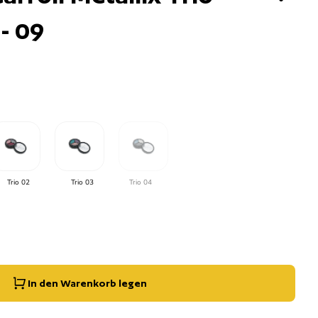
- 09
Trio 02
Trio 03
Trio 04
g der Menge für
e erhöhen für
In den Warenkorb legen