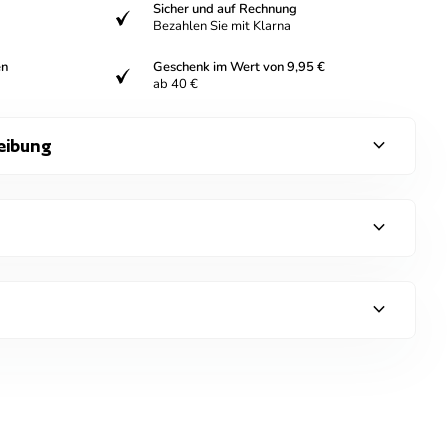
Sicher und auf Rechnung
verifiziert
Bezahlen Sie mit Klarna
en
Geschenk im Wert von 9,95 €
verifiziert
ab 40 €
expand_more
eibung
expand_more
expand_more