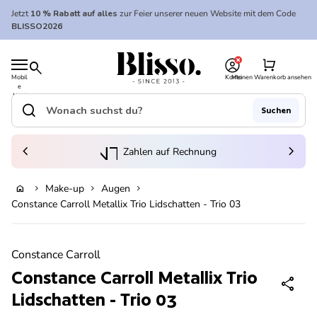
Zum Inhalt springen
Jetzt
10 % Rabatt auf alles
zur Feier unserer neuen Website mit dem Code
BLISSO2026
0
Startseite
shopping_cart
search
Mobil
Konto
Meinen Warenkorb ansehen
e
Startseite
Navi
gatio
search
Suchen
n
Suche"
(Link öffnet in neuem Tab/Fenster)
to_kontostand_wallet
chevron_left
eink
chevron_right
Zahlen auf Rechnung
Make-up
Augen
home
chevron_right
chevron_right
chevron_right
In den Warenkorb legen
Constance Carroll Metallix Trio Lidschatten - Trio 03
Vergrößern
Constance Carroll
Constance Carroll Metallix Trio
share
Lidschatten - Trio 03