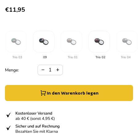
Regulärer Preis
€11,95
Trio 03
09
Trio 01
Trio 02
Trio 04
Verringerung der Menge für
Menge erhöhen für
remove
add
Menge:
In den Warenkorb legen
fiziert
Kostenloser Versand
ab 40 € (sonst 4,95 €)
fiziert
Sicher und auf Rechnung
Bezahlen Sie mit Klarna