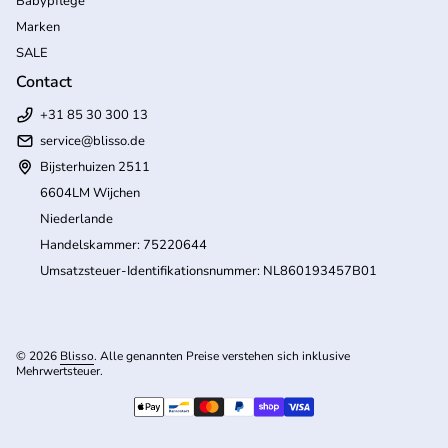
Babypflege
Marken
SALE
Contact
+31 85 30 300 13
service@blisso.de
Bijsterhuizen 2511
6604LM Wijchen
Niederlande
Handelskammer: 75220644
Umsatzsteuer-Identifikationsnummer: NL860193457B01
© 2026
Blisso
. Alle genannten Preise verstehen sich inklusive
Mehrwertsteuer.
(Link öffnet in neuem Tab/Fenster)
Zahlungsmöglichkeiten