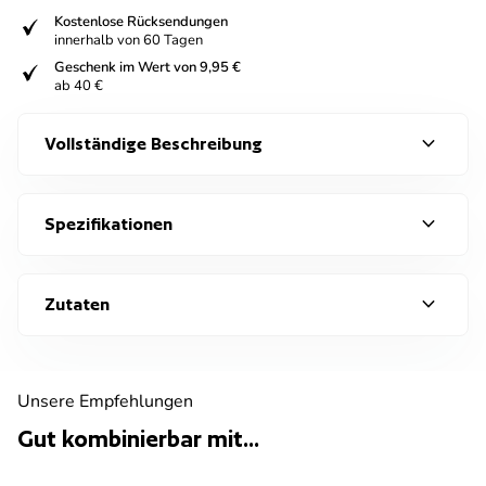
fiziert
Kostenlose Rücksendungen
innerhalb von 60 Tagen
fiziert
Geschenk im Wert von 9,95 €
ab 40 €
expand_more
Vollständige Beschreibung
expand_more
Spezifikationen
expand_more
Zutaten
Unsere Empfehlungen
Gut kombinierbar mit...