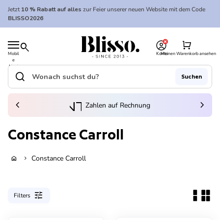
Zum Inhalt springen
Jetzt
10 % Rabatt auf alles
zur Feier unserer neuen Website mit dem Code
BLISSO2026
0
Startseite
shopping_cart
search
Mobil
Konto
Meinen Warenkorb ansehen
e
Startseite
Navi
gatio
search
Suchen
n
Suche"
(Link öffnet in neuem Tab/Fenster)
to_kontostand_wallet
chevron_left
eink
chevron_right
Zahlen auf Rechnung
Constance Carroll
Constance Carroll
home
chevron_right
tune
Filters