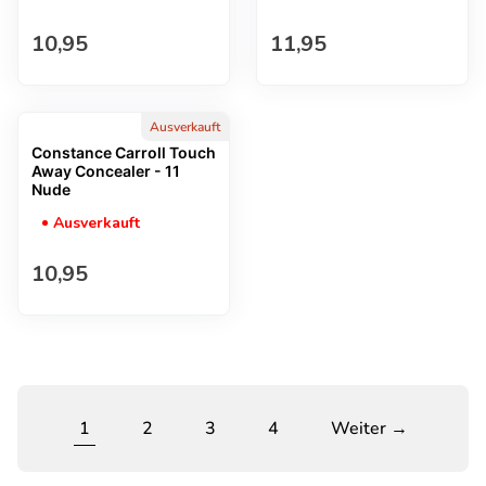
Regulärer Preis
Regulärer Preis
10,95
11,95
Ausverkauft
Constance Carroll Touch
Away Concealer - 11
Nude
Ausverkauft
Regulärer Preis
10,95
1
2
3
4
Weiter →