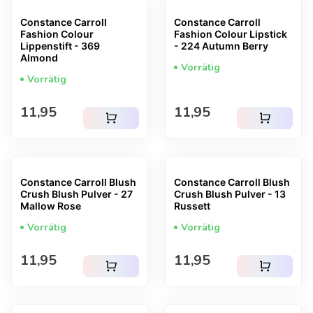
Constance Carroll
Constance Carroll
Fashion Colour
Fashion Colour Lipstick
Lippenstift - 369
- 224 Autumn Berry
Almond
Vorrätig
Vorrätig
Regulärer Preis
Regulärer Preis
11,95
11,95
shopping_cart
shopping_cart
Constance Carroll Blush
Constance Carroll Blush
Crush Blush Pulver - 27
Crush Blush Pulver - 13
Mallow Rose
Russett
Vorrätig
Vorrätig
Regulärer Preis
Regulärer Preis
11,95
11,95
shopping_cart
shopping_cart