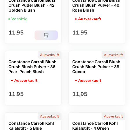
Constance Carroll Blush
Constance Carroll Blush
Crush Puder Blush - 42
Crush Blush Pulver - 40
Golden Blush
Rose Blush
Vorrätig
Ausverkauft
Regulärer Preis
Regulärer Preis
11,95
11,95
shopping_cart
Ausverkauft
Ausverkauft
Constance Carroll Blush
Constance Carroll Blush
Crush Blush Pulver - 36
Crush Blush Pulver - 38
Pearl Peach Blush
Cocoa
Ausverkauft
Ausverkauft
Regulärer Preis
Regulärer Preis
11,95
11,95
Ausverkauft
Ausverkauft
Constance Carroll Kohl
Constance Carroll Kohl
Kajalstift - 5 Blue
Kajalstift - 4 Green