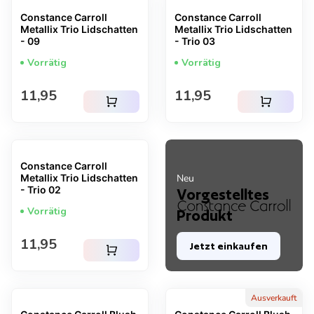
Constance Carroll
Constance Carroll
Metallix Trio Lidschatten
Metallix Trio Lidschatten
- 09
- Trio 03
Vorrätig
Vorrätig
Regulärer Preis
Regulärer Preis
11,95
11,95
shopping_cart
shopping_cart
Constance Carroll
Metallix Trio Lidschatten
Neu
- Trio 02
Vorgestelltes
Vorrätig
Produkt
Regulärer Preis
11,95
Jetzt einkaufen
shopping_cart
Ausverkauft