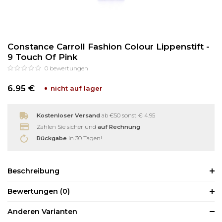
Reinigung
Wimpernzange
Constance Carroll Fashion Colour Lippenstift -
Haarentfernung
Andere
9 Touch Of Pink
0
bewertungen
6.95 €
nicht auf lager
Kostenloser Versand
ab €50 sonst € 4.95
Zahlen Sie sicher und
auf Rechnung
Rückgabe
in 30 Tagen!
Beschreibung
Bewertungen
(0)
Anderen Varianten