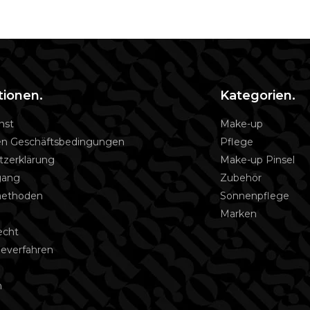
tionen.
Kategorien.
nst
Make-up
en Geschäftsbedingungen
Pflege
tzerklärung
Make-up Pinsel
gang
Zubehör
methoden
Sonnenpflege
Marken
echt
everfahren
o
m