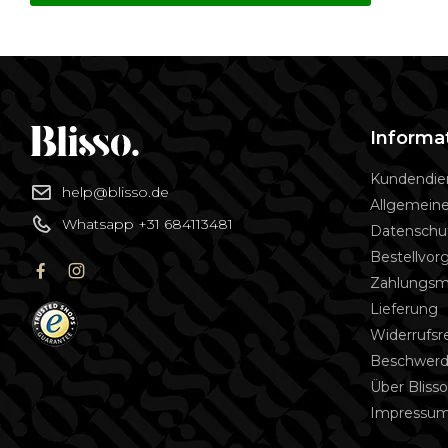
Informa
Kundendie
help@blisso.de
Allgemein
Whatsapp +31 684113481
Datenschu
Bestellvor
Zahlungs
Lieferung
Widerrufsr
Beschwerd
Über Bliss
Impressu