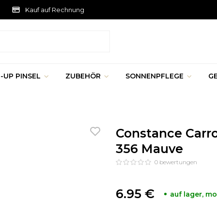
Kauf auf Rechnung
-UP PINSEL
ZUBEHÖR
SONNENPFLEGE
G
Constance Carrol
356 Mauve
0
bewertungen
6.95 €
auf lager, m