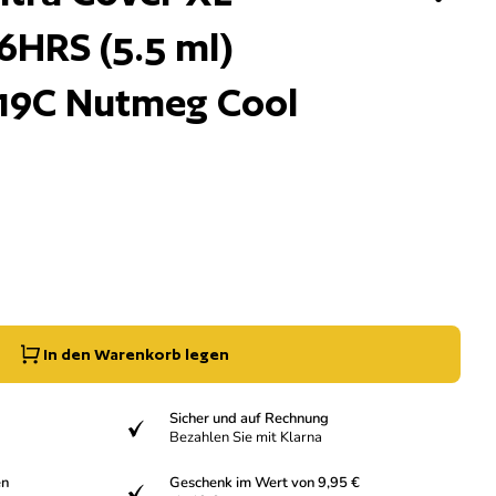
16HRS (5.5 ml)
 19C Nutmeg Cool
g der Menge für
e erhöhen für
In den Warenkorb legen
Sicher und auf Rechnung
verifiziert
Bezahlen Sie mit Klarna
en
Geschenk im Wert von 9,95 €
verifiziert