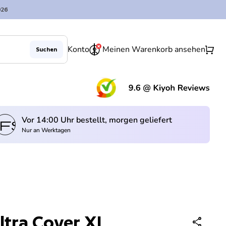
026
0
shopping_cart
Konto
Meinen Warenkorb ansehen
Suchen
Verringerung der Menge für
Menge erhöhen für
In den Warenkorb legen
remove
add
(Lin
Vor 14:00 Uhr bestellt, morgen geliefert
fswagen
Nur an Werktagen
ltra Cover XL
share