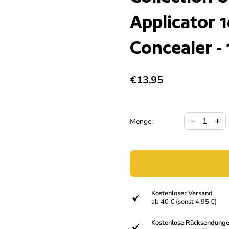
Applicator 
Concealer -
Regulärer Preis
€13,95
Verringerun
Meng
remove
add
Menge:
Kostenloser Versand
verifiziert
ab 40 € (sonst 4,95 €)
Kostenlose Rücksendung
verifiziert