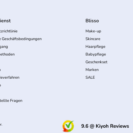
ienst
Blisso
zrichtlinie
Make-up
e Geschäftsbedingungen
Skincare
rgang
Haarpflege
ethoden
Babypflege
Geschenkset
n
Marken
everfahren
SALE
o
tellte Fragen
(
r.