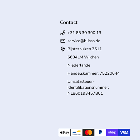
Contact
+31 85 30 300 13
service@blisso.de
Bijsterhuizen 2511
6604LM Wijchen
Niederlande
Handelskammer: 75220644
Umsatzsteuer-
Identifikationsnummer:
NL860193457B01
Link öffnet in neuem Tab/Fenster)
Zahlungsmöglichkeiten