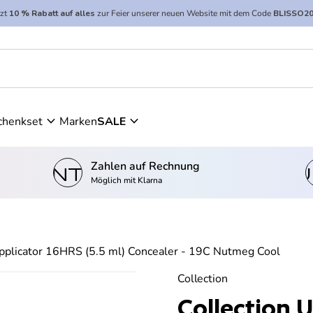
tzt
10 % Rabatt auf alles
zur Feier unserer neuen Website mit dem Code
BLISSO2
16HRS (5.5 ml) Concealer - 19C Nutmeg Cool
expand_more
expand_more
chenkset
Marken
SALE
Zahlen auf Rechnung
kontostand_wallet
einkau
Möglich mit Klarna
Applicator 16HRS (5.5 ml) Concealer - 19C Nutmeg Cool
Collection
Collection U