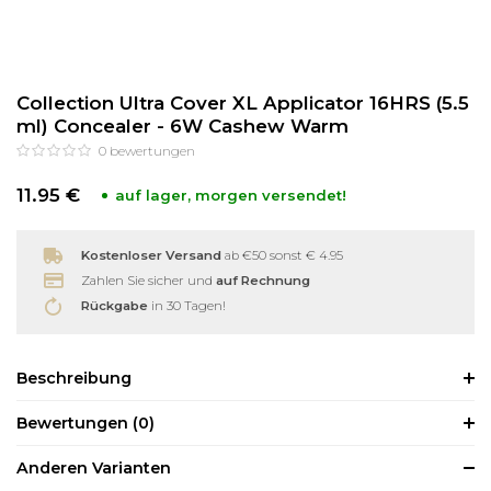
Reinigung
Wimpernzange
Collection Ultra Cover XL Applicator 16HRS (5.5
Haarentfernung
Andere
ml) Concealer - 6W Cashew Warm
0
bewertungen
11.95 €
auf lager, morgen versendet!
Kostenloser Versand
ab €50 sonst € 4.95
Zahlen Sie sicher und
auf Rechnung
Rückgabe
in 30 Tagen!
Beschreibung
Bewertungen
(0)
Anderen Varianten