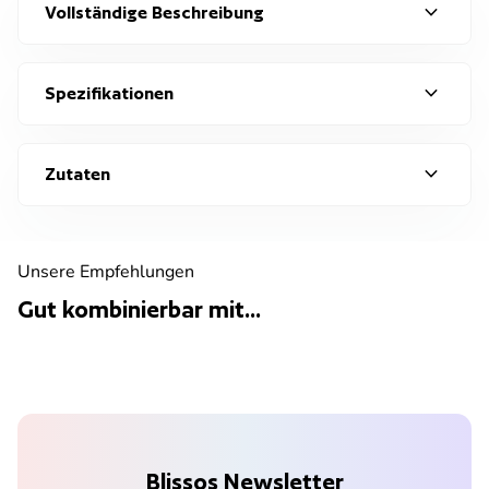
expand_more
Vollständige Beschreibung
expand_more
Spezifikationen
expand_more
Zutaten
Unsere Empfehlungen
Gut kombinierbar mit...
Blissos Newsletter