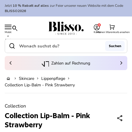
Zum Inhalt springen
Jetzt
10 % Rabatt auf alles
zur Feier unserer neuen Website mit dem Code
BLISSO2026
0
Startseite
shopping_cart
search
Mobil
Konto
Meinen Warenkorb ansehen
e
Startseite
Navi
gatio
search
Suchen
n
Suche"
(Link öffnet in neuem Tab/Fenster)
to_kontostand_wallet
chevron_left
eink
chevron_right
Zahlen auf Rechnung
Skincare
Lippenpflege
home
chevron_right
chevron_right
chevron_right
In den Warenkorb legen
Collection Lip-Balm - Pink Strawberry
Vergrößern
Collection
Collection Lip-Balm - Pink
share
Strawberry