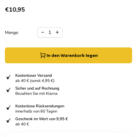
Regulärer Preis
€10,95
Verringerung der Menge für
Menge erhöhen für
remove
add
Menge:
In den Warenkorb legen
fiziert
Kostenloser Versand
ab 40 € (sonst 4,95 €)
fiziert
Sicher und auf Rechnung
Bezahlen Sie mit Klarna
fiziert
Kostenlose Rücksendungen
innerhalb von 60 Tagen
fiziert
Geschenk im Wert von 9,95 €
ab 40 €