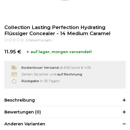
Reinigung
Wimpernzange
Collection Lasting Perfection Hydrating
Haarentfernung
Andere
Flüssiger Concealer - 14 Medium Caramel
0
bewertungen
11.95 €
auf lager, morgen versendet!
Kostenloser Versand
ab €50 sonst € 4.95
Zahlen Sie sicher und
auf Rechnung
Rückgabe
in 30 Tagen!
Beschreibung
Bewertungen
(0)
Anderen Varianten