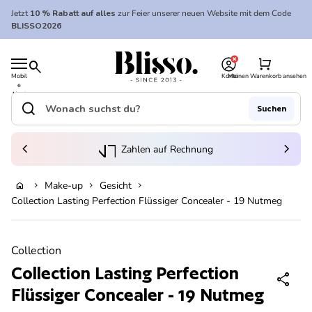
Zum Inhalt springen
Jetzt
10 % Rabatt auf alles
zur Feier unserer neuen Website mit dem Code
BLISSO2026
0
Startseite
shopping_cart
search
Mobil
Konto
Meinen Warenkorb ansehen
e
Startseite
Navi
gatio
search
Suchen
n
Suche"
(Link öffnet in neuem Tab/Fenster)
to_kontostand_wallet
chevron_left
eink
chevron_right
Zahlen auf Rechnung
Make-up
Gesicht
home
chevron_right
chevron_right
chevron_right
In den Warenkorb legen
Collection Lasting Perfection Flüssiger Concealer - 19 Nutmeg
Vergrößern
Collection
Collection Lasting Perfection
share
Flüssiger Concealer - 19 Nutmeg