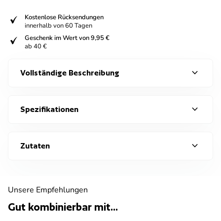
fiziert
Kostenlose Rücksendungen
innerhalb von 60 Tagen
fiziert
Geschenk im Wert von 9,95 €
ab 40 €
expand_more
Vollständige Beschreibung
expand_more
Spezifikationen
expand_more
Zutaten
Unsere Empfehlungen
Gut kombinierbar mit...