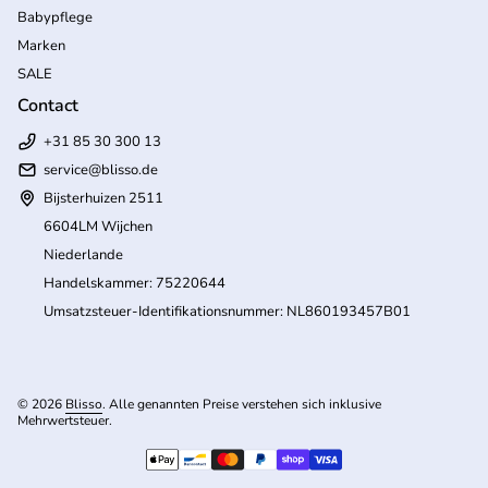
Babypflege
Marken
SALE
Contact
+31 85 30 300 13
service@blisso.de
Bijsterhuizen 2511
6604LM Wijchen
Niederlande
Handelskammer: 75220644
Umsatzsteuer-Identifikationsnummer: NL860193457B01
© 2026
Blisso
. Alle genannten Preise verstehen sich inklusive
Mehrwertsteuer.
(Link öffnet in neuem Tab/Fenster)
Zahlungsmöglichkeiten