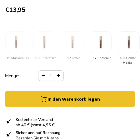
Regulärer Preis
€13,95
19 Muskatnuss
10 Buttermilch
12 Toffee
17 Chestnut
18 Dunkler
Mokka
Verringerung der Menge für
Menge erhöhen für
remove
add
Menge:
In den Warenkorb legen
fiziert
Kostenloser Versand
ab 40 € (sonst 4,95 €)
fiziert
Sicher und auf Rechnung
Bezahlen Sie mit Klarna