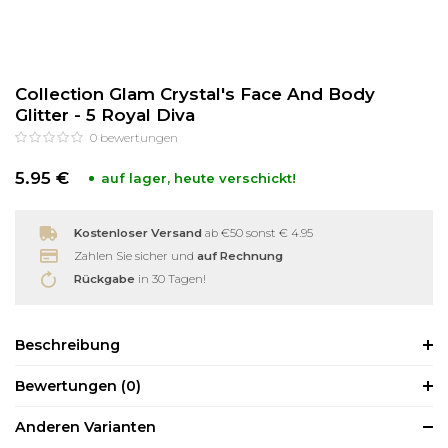
Reinigung
Wimpernzange
Collection Glam Crystal's Face And Body
Haarentfernung
Andere
Glitter - 5 Royal Diva
0
bewertungen
5.95 €
auf lager, heute verschickt!
Kostenloser Versand
ab €50 sonst € 4.95
Zahlen Sie sicher und
auf Rechnung
Rückgabe
in 30 Tagen!
Beschreibung
Bewertungen
(0)
Anderen Varianten