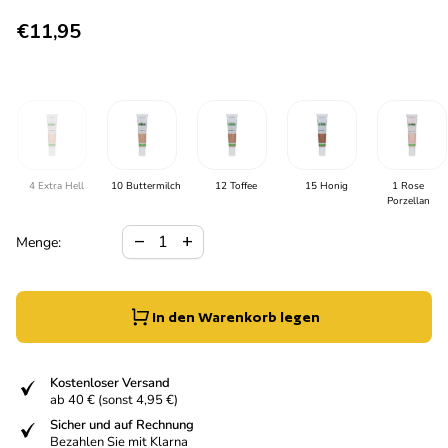
Regulärer Preis
€11,95
4 Extra Hell
10 Buttermilch
12 Toffee
15 Honig
1 Rose
Porzellan
Verringerung der Menge für
Menge erhöhen für
remove
add
Menge:
In den Warenkorb legen
fiziert
Kostenloser Versand
ab 40 € (sonst 4,95 €)
fiziert
Sicher und auf Rechnung
Bezahlen Sie mit Klarna