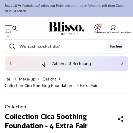
Zum Inhalt springen
Jetzt
10 % Rabatt auf alles
zur Feier unserer neuen Website mit dem Code
BLISSO2026
0
Startseite
shopping_cart
search
Mobil
Konto
Meinen Warenkorb ansehen
e
Startseite
Navi
gatio
search
Suchen
n
Suche"
(Link öffnet in neuem Tab/Fenster)
to_kontostand_wallet
chevron_left
eink
chevron_right
Zahlen auf Rechnung
Make-up
Gesicht
home
chevron_right
chevron_right
chevron_right
In den Warenkorb legen
Collection Cica Soothing Foundation - 4 Extra Fair
Vergrößern
Collection
Collection Cica Soothing
share
Foundation - 4 Extra Fair