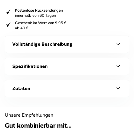
fiziert
Kostenlose Rücksendungen
innerhalb von 60 Tagen
fiziert
Geschenk im Wert von 9,95 €
ab 40 €
expand_more
Vollständige Beschreibung
expand_more
Spezifikationen
expand_more
Zutaten
Unsere Empfehlungen
Gut kombinierbar mit...