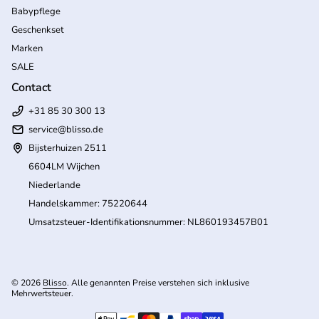
Babypflege
Geschenkset
Marken
SALE
Contact
+31 85 30 300 13
service@blisso.de
Bijsterhuizen 2511
6604LM Wijchen
Niederlande
Handelskammer: 75220644
Umsatzsteuer-Identifikationsnummer: NL860193457B01
© 2026
Blisso
. Alle genannten Preise verstehen sich inklusive
Mehrwertsteuer.
(Link öffnet in neuem Tab/Fenster)
Zahlungsmöglichkeiten