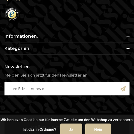
Informationen.
Kategorien.
Newsletter.
Melden Sie sich jetzt für den Newsletter an
.
Wir benutzen Cookies nur für interne Zwecke um den Webshop zu verbessern.
© Copyright 2026 - Blisso. Alle genannten Preise verstehen sich inklusive
Mailen Sie mir, wenn auf Lager
Mehrwertsteuer.
Ist das in Ordnung?
Ja
Nein