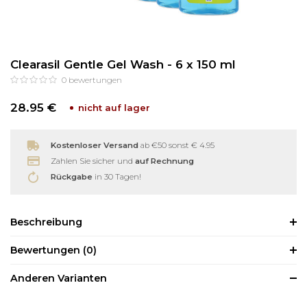
Reinigung
Wimpernzange
Clearasil Gentle Gel Wash - 6 x 150 ml
Haarentfernung
Andere
0
bewertungen
28.95 €
nicht auf lager
Kostenloser Versand
ab €50 sonst € 4.95
Zahlen Sie sicher und
auf Rechnung
Rückgabe
in 30 Tagen!
Beschreibung
Bewertungen
(0)
Anderen Varianten