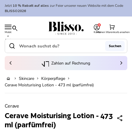
Zum Inhalt springen
Jetzt
10 % Rabatt auf alles
zur Feier unserer neuen Website mit dem Code
BLISSO2026
0
Startseite
shopping_cart
search
Mobil
Konto
Meinen Warenkorb ansehen
e
Startseite
Navi
gatio
search
Suchen
n
Suche"
(Link öffnet in neuem Tab/Fenster)
to_kontostand_wallet
chevron_left
eink
chevron_right
Zahlen auf Rechnung
Skincare
Körperpflege
home
chevron_right
chevron_right
chevron_right
In den Warenkorb legen
Cerave Moisturising Lotion - 473 ml (parfümfrei)
Vergrößern
Cerave
Cerave Moisturising Lotion - 473
share
ml (parfümfrei)