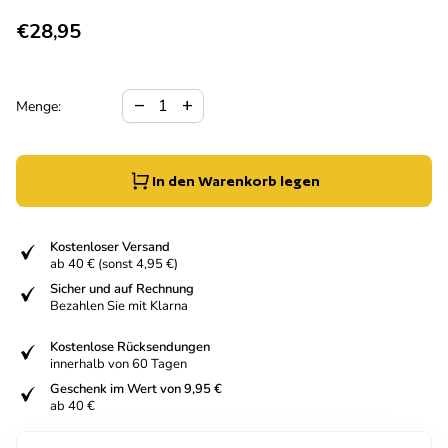
Regulärer Preis
€28,95
Verringerung der Menge für
Menge erhöhen für
remove
add
Menge:
In den Warenkorb legen
fiziert
Kostenloser Versand
ab 40 € (sonst 4,95 €)
fiziert
Sicher und auf Rechnung
Bezahlen Sie mit Klarna
fiziert
Kostenlose Rücksendungen
innerhalb von 60 Tagen
fiziert
Geschenk im Wert von 9,95 €
ab 40 €