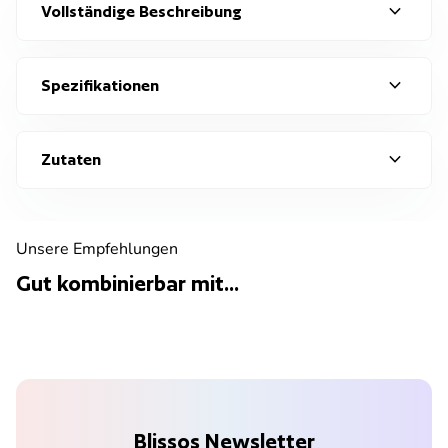
expand_more
Vollständige Beschreibung
expand_more
Spezifikationen
expand_more
Zutaten
Unsere Empfehlungen
Gut kombinierbar mit...
Blissos Newsletter