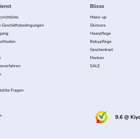
ienst
Blisso
zrichtlinie
Make-up
e Geschäftsbedingungen
Skincare
rgang
Haarpflege
ethoden
Babypflege
Geschenkset
n
Marken
everfahren
SALE
o
tellte Fragen
r.