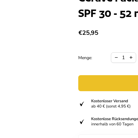
SPF 30 - 52 
Regulärer Preis
€25,95
Verringerun
Meng
remove
add
Menge:
Kostenloser Versand
verifiziert
ab 40 € (sonst 4,95 €)
Kostenlose Rücksendung
verifiziert
innerhalb von 60 Tagen