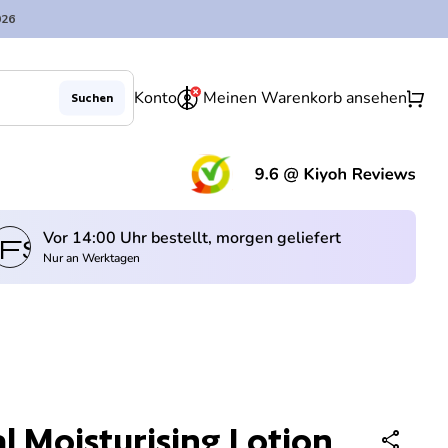
026
0
shopping_cart
Konto
Meinen Warenkorb ansehen
Suchen
Verringerung der Menge für
Menge erhöhen für
In den Warenkorb legen
remove
add
(Lin
Vor 14:00 Uhr bestellt, morgen geliefert
fswagen
Nur an Werktagen
l Moisturising Lotion
share