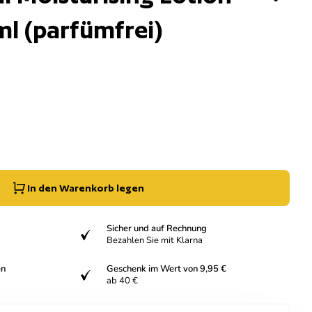
ml (parfümfrei)
g der Menge für
e erhöhen für
In den Warenkorb legen
Sicher und auf Rechnung
verifiziert
Bezahlen Sie mit Klarna
en
Geschenk im Wert von 9,95 €
verifiziert
ab 40 €