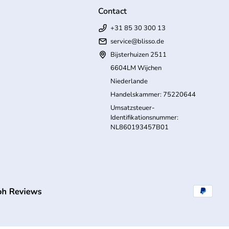
Contact
+31 85 30 300 13
service@blisso.de
Bijsterhuizen 2511
6604LM Wijchen
Niederlande
Handelskammer: 75220644
Umsatzsteuer-
Identifikationsnummer:
NL860193457B01
(Link öffnet in neuem Tab/Fenster)
Zahlungs