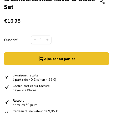
share
Set
Prix normal
€16,95
Diminuer la quantité pour
Augmenter la quantité pour
remove
add
Quantité:
Ajouter au panier
verified
Livraison gratuite
à partir de 40 € (sinon 4,95 €)
verified
Coffre-fort et sur facture
payer via Klarna
verified
Retours
dans les 60 jours
verified
Cadeau d'une valeur de 9,95 €