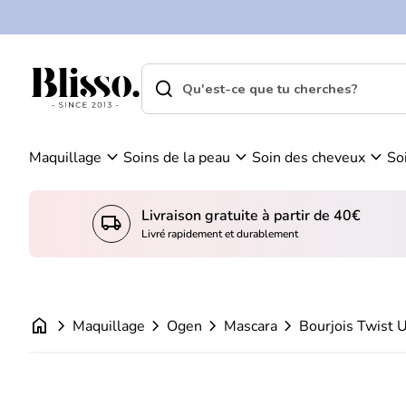
0
Skip to content
Vo
C
ir
o
m
m
search
shopping_cart
Accueil
on
Accueil
p
search
pa
Recherche"
t
ni
Bourjois Twist Up The Volume Balm Bo
e
er
Prix normal
€14,95
expand_more
expand_more
expand_more
Maquillage
Soins de la peau
Soin des cheveux
So
Livraison gratuite à partir de 40€
local_shipping
Livré rapidement et durablement
home
chevron_right
chevron_right
chevron_right
chevron_right
Maquillage
Ogen
Mascara
Bourjois Twist 
Zoom avant