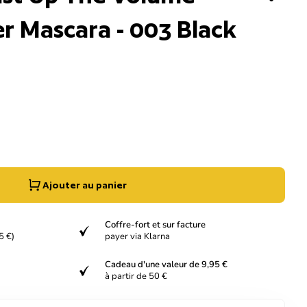
r Mascara - 003 Black
quantité pour
nter la quantité pour
Ajouter au panier
Coffre-fort et sur facture
verified
5 €)
payer via Klarna
Cadeau d'une valeur de 9,95 €
verified
à partir de 50 €