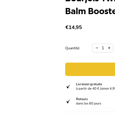
Balm Booste
Prix normal
€14,95
Diminuer la 
Augme
remove
add
Quantité:
Livraison gratuite
verified
à partir de 40 € (sinon 4,9
Retours
verified
dans les 60 jours