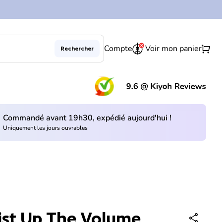
0
shopping_cart
Compte
Voir mon panier
Rechercher
Diminuer la quantité pour
Augmenter la quantité pour
Ajouter au panier
remove
add
(le 
Commandé avant 19h30, expédié aujourd'hui !
Uniquement les jours ouvrables
ist Up The Volume
share