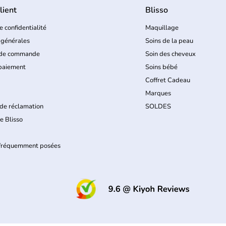
lient
Blisso
e confidentialité
Maquillage
 générales
Soins de la peau
 de commande
Soin des cheveux
paiement
Soins bébé
Coffret Cadeau
Marques
de réclamation
SOLDES
e Blisso
 fréquemment posées
(le lien s