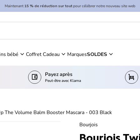
Maintenant
15 % de réduction sur tout
pour célébrer notre nouveau site web
oster Mascara - 003 Black
expand_more
expand_more
expand_more
ins bébé
Coffret Cadeau
Marques
SOLDES
Payez après
account_balance_wallet
trolley
Peut-être avec Klarna
Up The Volume Balm Booster Mascara - 003 Black
Bourjois
Bourjois Tw