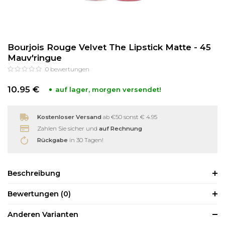
Reinigung
Wimpernzange
Bourjois Rouge Velvet The Lipstick Matte - 45
Haarentfernung
Andere
Mauv'ringue
0
bewertungen
10.95 €
auf lager, morgen versendet!
Kostenloser Versand
ab €50 sonst € 4.95
Zahlen Sie sicher und
auf Rechnung
Rückgabe
in 30 Tagen!
Beschreibung
Bewertungen
(0)
Anderen Varianten