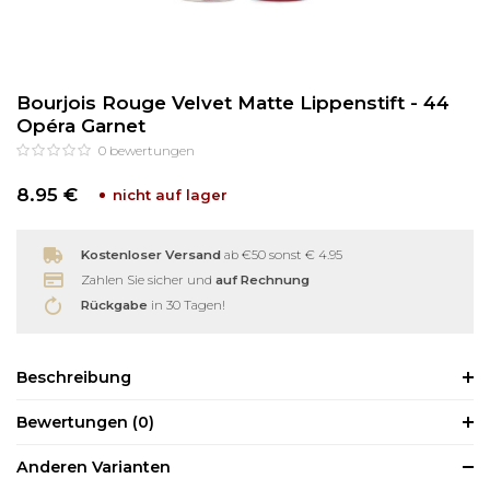
Reinigung
Wimpernzange
Bourjois Rouge Velvet Matte Lippenstift - 44
Haarentfernung
Andere
Opéra Garnet
0
bewertungen
8.95 €
nicht auf lager
Kostenloser Versand
ab €50 sonst € 4.95
Zahlen Sie sicher und
auf Rechnung
Rückgabe
in 30 Tagen!
Beschreibung
Bewertungen
(0)
Anderen Varianten