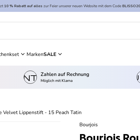
tzt
10 % Rabatt auf alles
zur Feier unserer neuen Website mit dem Code
BLISSO2
 Peach Tatin
expand_more
expand_more
chenkset
Marken
SALE
Zahlen auf Rechnung
kontostand_wallet
einkau
Möglich mit Klarna
 Velvet Lippenstift - 15 Peach Tatin
Bourjois
Bourjois Rou