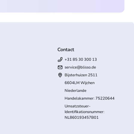
Contact
+31 85 30 300 13
service@blisso.de
Bijsterhuizen 2511
6604LM Wijchen
Niederlande
Handelskammer: 75220644
Umsatzsteuer-
Identifikationsnummer:
NL860193457B01