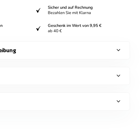
Sicher und auf Rechnung
verifiziert
Bezahlen Sie mit Klarna
en
Geschenk im Wert von 9,95 €
verifiziert
ab 40 €
expand_more
eibung
expand_more
expand_more