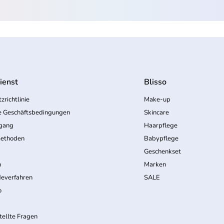
ienst
Blisso
zrichtlinie
Make-up
e Geschäftsbedingungen
Skincare
rgang
Haarpflege
ethoden
Babypflege
Geschenkset
n
Marken
everfahren
SALE
o
tellte Fragen