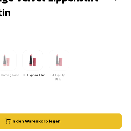
tin
 Flaming Rose
03 Hyppink Chic
04 Hip Hip
Pink
g der Menge für
e erhöhen für
In den Warenkorb legen