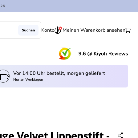
026
0
shopping_cart
Konto
Meinen Warenkorb ansehen
Suchen
Verringerung der Menge für
Menge erhöhen für
In den Warenkorb legen
remove
add
(Lin
Vor 14:00 Uhr bestellt, morgen geliefert
fswagen
Nur an Werktagen
ge Velvet Lippenstift -
share